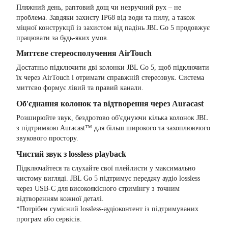
Пляжний день, раптовий дощ чи незручний рух – не
проблема. Завдяки захисту IP68 від води та пилу, а також
міцної конструкції із захистом від падінь JBL Go 5 продовжує
працювати за будь-яких умов.
Миттєве стереосполучення AirTouch
Достатньо підключити дві колонки JBL Go 5, щоб підключити
їх через AirTouch і отримати справжній стереозвук. Система
миттєво формує лівий та правий канали.
Об'єднання колонок та відтворення через Auracast
Розширюйте звук, бездротово об'єднуючи кілька колонок JBL
з підтримкою Auracast™ для більш широкого та захоплюючого
звукового простору.
Чистий звук з lossless playback
Підключайтеся та слухайте свої плейлисти у максимально
чистому вигляді. JBL Go 5 підтримує передачу аудіо lossless
через USB-C для високоякісного стримінгу з точним
відтворенням кожної деталі.
*Потрібен сумісний lossless-аудіоконтент із підтримуваних
програм або сервісів.