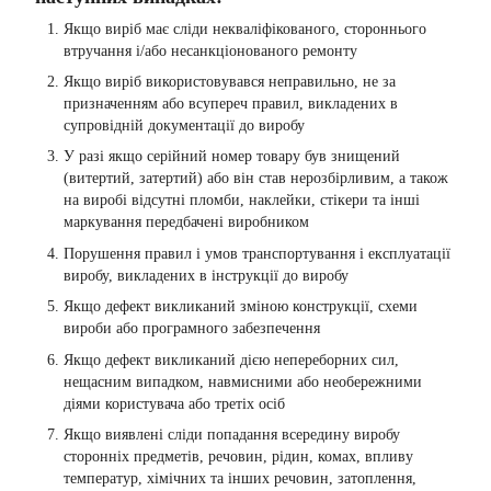
Якщо виріб має сліди некваліфікованого, стороннього
втручання і/або несанкціонованого ремонту
Якщо виріб використовувався неправильно, не за
призначенням або всупереч правил, викладених в
супровідній документації до виробу
У разі якщо серійний номер товару був знищений
(витертий, затертий) або він став нерозбірливим, а також
на виробі відсутні пломби, наклейки, стікери та інші
маркування передбачені виробником
Порушення правил і умов транспортування і експлуатації
виробу, викладених в інструкції до виробу
Якщо дефект викликаний зміною конструкції, схеми
вироби або програмного забезпечення
Якщо дефект викликаний дією непереборних сил,
нещасним випадком, навмисними або необережними
діями користувача або третіх осіб
Якщо виявлені сліди попадання всередину виробу
сторонніх предметів, речовин, рідин, комах, впливу
температур, хімічних та інших речовин, затоплення,