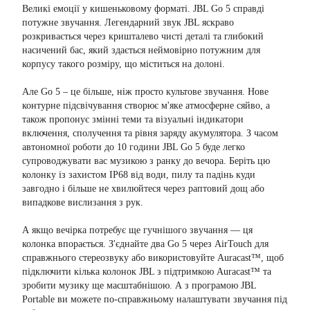
Великі емоції у кишеньковому форматі. JBL Go 5 справді
потужне звучання. Легендарний звук JBL яскраво
розкривається через кришталево чисті деталі та глибокий
насичений бас, який здається неймовірно потужним для
корпусу такого розміру, що міститься на долоні.
Але Go 5 – це більше, ніж просто культове звучання. Нове
контурне підсвічування створює м'яке атмосферне сяйво, а
також пропонує змінні теми та візуальні індикатори
включення, сполучення та рівня заряду акумулятора. З часом
автономної роботи до 10 години JBL Go 5 буде легко
супроводжувати вас музикою з ранку до вечора. Беріть цю
колонку із захистом IP68 від води, пилу та падінь куди
завгодно і більше не хвилюйтеся через раптовий дощ або
випадкове вислизання з рук.
А якщо вечірка потребує ще гучнішого звучання — ця
колонка впорається. З'єднайте два Go 5 через AirTouch для
справжнього стереозвуку або використовуйте Auracast™, щоб
підключити кілька колонок JBL з підтримкою Auracast™ та
зробити музику ще масштабнішою. А з програмою JBL
Portable ви можете по-справжньому налаштувати звучання під