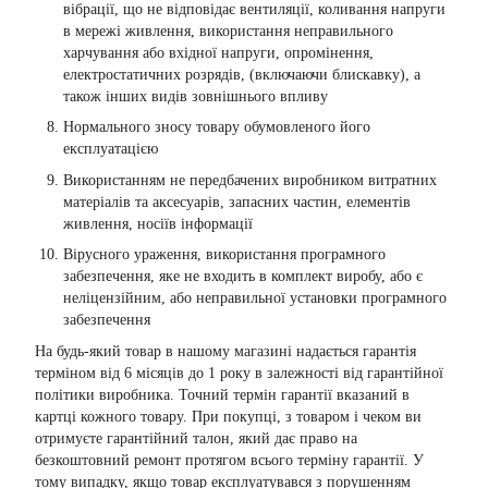
вібрації, що не відповідає вентиляції, коливання напруги
в мережі живлення, використання неправильного
харчування або вхідної напруги, опромінення,
електростатичних розрядів, (включаючи блискавку), а
також інших видів зовнішнього впливу
Нормального зносу товару обумовленого його
експлуатацією
Використанням не передбачених виробником витратних
матеріалів та аксесуарів, запасних частин, елементів
живлення, носіїв інформації
Вірусного ураження, використання програмного
забезпечення, яке не входить в комплект виробу, або є
неліцензійним, або неправильної установки програмного
забезпечення
На будь-який товар в нашому магазині надається гарантія
терміном від 6 місяців до 1 року в залежності від гарантійної
політики виробника. Точний термін гарантії вказаний в
картці кожного товару. При покупці, з товаром і чеком ви
отримуєте гарантійний талон, який дає право на
безкоштовний ремонт протягом всього терміну гарантії. У
тому випадку, якщо товар експлуатувався з порушенням