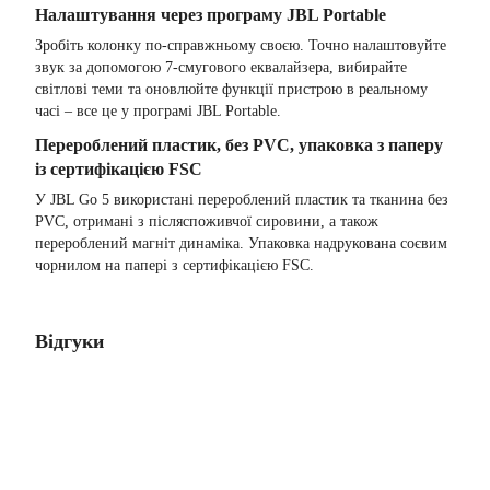
Налаштування через програму JBL Portable
Зробіть колонку по-справжньому своєю. Точно налаштовуйте
звук за допомогою 7-смугового еквалайзера, вибирайте
світлові теми та оновлюйте функції пристрою в реальному
часі – все це у програмі JBL Portable.
Перероблений пластик, без PVC, упаковка з паперу
із сертифікацією FSC
У JBL Go 5 використані перероблений пластик та тканина без
PVC, отримані з післяспоживчої сировини, а також
перероблений магніт динаміка. Упаковка надрукована соєвим
чорнилом на папері з сертифікацією FSC.
Відгуки