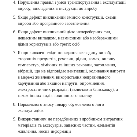
Порушення правил і умов транспортування і експлуатації
виробу, викладених в інструкції до виробу
Якщо дефект викликаний зміною конструкції, схеми
вироби або програмного забезпечення
Якщо дефект викликаний дією непереборних сил,
нещасним випадком, навмисними або необережними
діями користувача або третіх осіб
Якщо виявлені сліди попадання всередину виробу
сторонніх предметів, речовин, рідин, комах, впливу
температур, хімічних та інших речовин, затоплення,
вібрації, що не відповідає вентиляції, коливання напруги
в мережі живлення, використання неправильного
харчування або вхідної напруги, опромінення,
електростатичних розрядів, (включаючи блискавку), а
також інших видів зовнішнього впливу
Нормального зносу товару обумовленого його
експлуатацією
Використанням не передбачених виробником витратних
матеріалів та аксесуарів, запасних частин, елементів
живлення, носіїв інформації