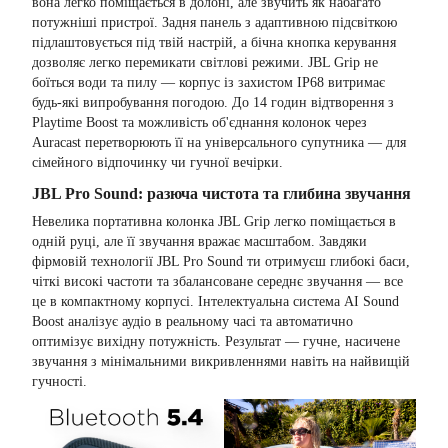
вона легко поміщається в долоні, але звучить як набагато
потужніші пристрої. Задня панель з адаптивною підсвіткою
підлаштовується під твій настрій, а бічна кнопка керування
дозволяє легко перемикати світлові режими. JBL Grip не
боїться води та пилу — корпус із захистом IP68 витримає
будь-які випробування погодою. До 14 годин відтворення з
Playtime Boost та можливість об'єднання колонок через
Auracast перетворюють її на універсального супутника — для
сімейного відпочинку чи гучної вечірки.
JBL Pro Sound: разюча чистота та глибина звучання
Невелика портативна колонка JBL Grip легко поміщається в
одній руці, але її звучання вражає масштабом. Завдяки
фірмовій технології JBL Pro Sound ти отримуєш глибокі баси,
чіткі високі частоти та збалансоване середнє звучання — все
це в компактному корпусі. Інтелектуальна система AI Sound
Boost аналізує аудіо в реальному часі та автоматично
оптимізує вихідну потужність. Результат — гучне, насичене
звучання з мінімальними викривленнями навіть на найвищій
гучності.