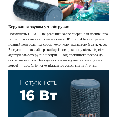
Керування звуком у твоїх руках
Потужність 16 Вт — це реальний запас енергії для насиченого
та чистого звучання. Із застосунком JBL Portable ти отримуєш
повний контроль над своєю колонкою: налаштовуй звук через
7-смуговий еквалайзер, вибирай колір та яскравість підсвітки,
адаптуй атмосферу під настрій — від спокійного вечора до
святкової вечірки. Завжди і скрізь — вдома, на вулиці чи в
дорозі — JBL Grip легко підлаштовується під твій ритм.