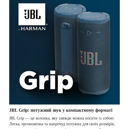
JBL Grip: потужний звук у компактному форматі
JBL Grip — це колонка, яку завжди можна носити із собою.
Легка, ергономічна та напрочуд потужна для своїх розмірів,