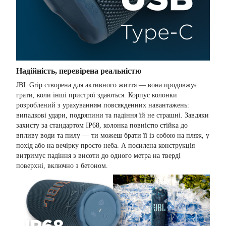
Надійність, перевірена реальністю
JBL Grip створена для активного життя — вона продовжує
грати, коли інші пристрої здаються. Корпус колонки
розроблений з урахуванням повсякденних навантажень:
випадкові удари, подряпини та падіння їй не страшні. Завдяки
захисту за стандартом IP68, колонка повністю стійка до
впливу води та пилу — ти можеш брати її із собою на пляж, у
похід або на вечірку просто неба. А посилена конструкція
витримує падіння з висоти до одного метра на тверді
поверхні, включно з бетоном.