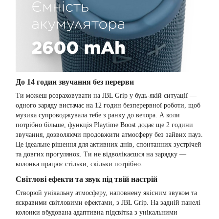
До 14 годин звучання без перерви
Ти можеш розраховувати на JBL Grip у будь-якій ситуації —
одного заряду вистачає на 12 годин безперервної роботи, щоб
музика супроводжувала тебе з ранку до вечора. А коли
потрібно більше, функція Playtime Boost додає ще 2 години
звучання, дозволяючи продовжити атмосферу без зайвих пауз.
Це ідеальне рішення для активних днів, спонтанних зустрічей
та довгих прогулянок. Ти не відволікаєшся на зарядку —
колонка працює стільки, скільки потрібно.
Світлові ефекти та звук під твій настрій
Створюй унікальну атмосферу, наповнену якісним звуком та
яскравими світловими ефектами, з JBL Grip. На задній панелі
колонки вбудована адаптивна підсвітка з унікальними