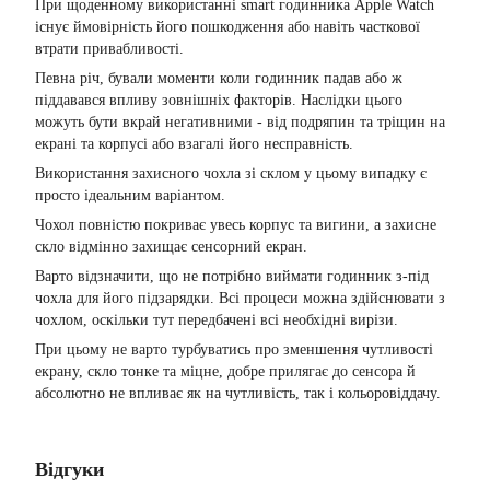
При щоденному використанні smart годинника Apple Watch
існує ймовірність його пошкодження або навіть часткової
втрати привабливості.
Певна річ, бували моменти коли годинник падав або ж
піддавався впливу зовнішніх факторів. Наслідки цього
можуть бути вкрай негативними - від подряпин та тріщин на
екрані та корпусі або взагалі його несправність.
Використання захисного чохла зі склом у цьому випадку є
просто ідеальним варіантом.
Чохол повністю покриває увесь корпус та вигини, а захисне
скло відмінно захищає сенсорний екран.
Варто відзначити, що не потрібно виймати годинник з-під
чохла для його підзарядки. Всі процеси можна здійснювати з
чохлом, оскільки тут передбачені всі необхідні вирізи.
При цьому не варто турбуватись про зменшення чутливості
екрану, скло тонке та міцне, добре прилягає до сенсора й
абсолютно не впливає як на чутливість, так і кольоровіддачу.
Відгуки