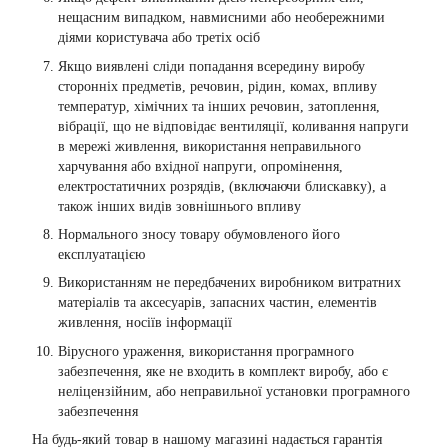
нещасним випадком, навмисними або необережними
діями користувача або третіх осіб
Якщо виявлені сліди попадання всередину виробу
сторонніх предметів, речовин, рідин, комах, впливу
температур, хімічних та інших речовин, затоплення,
вібрації, що не відповідає вентиляції, коливання напруги
в мережі живлення, використання неправильного
харчування або вхідної напруги, опромінення,
електростатичних розрядів, (включаючи блискавку), а
також інших видів зовнішнього впливу
Нормального зносу товару обумовленого його
експлуатацією
Використанням не передбачених виробником витратних
матеріалів та аксесуарів, запасних частин, елементів
живлення, носіїв інформації
Вірусного ураження, використання програмного
забезпечення, яке не входить в комплект виробу, або є
неліцензійним, або неправильної установки програмного
забезпечення
На будь-який товар в нашому магазині надається гарантія