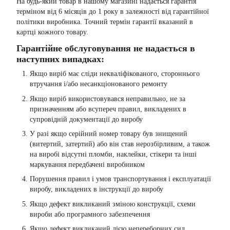
На будь-який товар в нашому магазині надається гарантія
терміном від 6 місяців до 1 року в залежності від гарантійної
політики виробника. Точний термін гарантії вказаний в
картці кожного товару.
Гарантійне обслуговування не надається в
наступних випадках:
Якщо виріб має сліди некваліфікованого, стороннього
втручання і/або несанкціонованого ремонту
Якщо виріб використовувався неправильно, не за
призначенням або всупереч правил, викладених в
супровідній документації до виробу
У разі якщо серійний номер товару був знищений
(витертий, затертий) або він став нерозбірливим, а також
на виробі відсутні пломби, наклейки, стікери та інші
маркування передбачені виробником
Порушення правил і умов транспортування і експлуатації
виробу, викладених в інструкції до виробу
Якщо дефект викликаний зміною конструкції, схеми
вироби або програмного забезпечення
Якщо дефект викликаний дією непереборних сил,