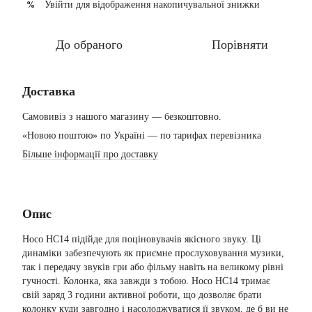
Увійти
для відображення накопичувальної знижки
%
До обраного
Порівняти
Доставка
Самовивіз з нашого магазину — безкоштовно.
«Новою поштою» по Україні — по тарифах перевізника
Більше інформації про доставку
Опис
Hoco HC14 підійде для поціновувачів якісного звуку. Ці
динаміки забезпечують як приємне прослуховування музики,
так і передачу звуків гри або фільму навіть на великому рівні
гучності. Колонка, яка завжди з тобою. Hoco HC14 тримає
свій заряд 3 години активної роботи, що дозволяє брати
колонку куди завгодно і насолоджуватися її звуком, де б ви не