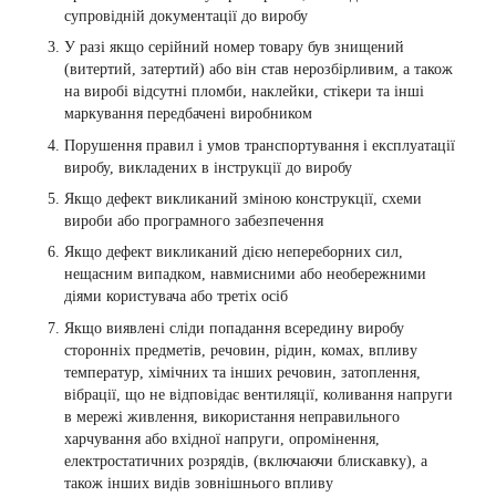
супровідній документації до виробу
У разі якщо серійний номер товару був знищений
(витертий, затертий) або він став нерозбірливим, а також
на виробі відсутні пломби, наклейки, стікери та інші
маркування передбачені виробником
Порушення правил і умов транспортування і експлуатації
виробу, викладених в інструкції до виробу
Якщо дефект викликаний зміною конструкції, схеми
вироби або програмного забезпечення
Якщо дефект викликаний дією непереборних сил,
нещасним випадком, навмисними або необережними
діями користувача або третіх осіб
Якщо виявлені сліди попадання всередину виробу
сторонніх предметів, речовин, рідин, комах, впливу
температур, хімічних та інших речовин, затоплення,
вібрації, що не відповідає вентиляції, коливання напруги
в мережі живлення, використання неправильного
харчування або вхідної напруги, опромінення,
електростатичних розрядів, (включаючи блискавку), а
також інших видів зовнішнього впливу