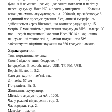
були. А її компактні розміри дозволять покласти її навіть у
невелику сумку. Hoco HC14 проста у використанні. Колонка
оснащена ємним акумулятором на 1200mAh, що забезпечує 3-
годинний час прослуховування. З'єднання зі смартфоном
здійснюється через Bluetooth, що охоплює радіус дії до 15
метрів. Є можливість підключення апарату до МР3 – плеєра. У
новій версії портативної колонки Hoco HC14 використано
найсучасніші технології, динаміки потужністю 5W
забезпечують відмінне звучання на 360 градусів навколо.
Характеристики
Тип: портативна колонка;
Спосіб підключення: бездротовий;
Інтерфейси: Bluetooth, micro-USB, TF, FM, USB;
Версія Bluetooth: 5.2;
Слот для картки пам'яті: так;
Динамік: 57 мм
Потужність, Вт: 5;
Живлення: акумулятор;
Місткість акумулятора мАг: 1200;
Час у режимі відтворення, год: 3;
Час зарядки, год: 2;
Матеріал: пластик;