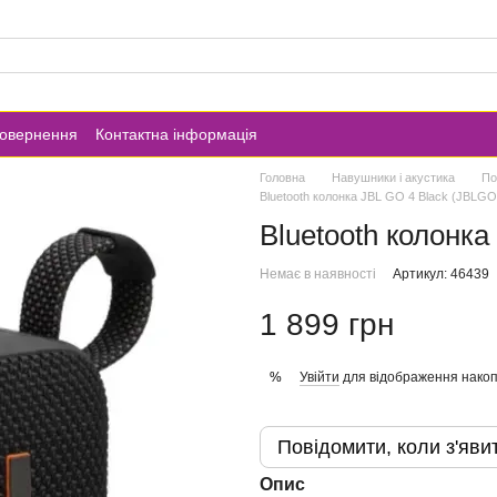
повернення
Контактна інформація
Головна
Навушники і акустика
По
Bluetooth колонка JBL GO 4 Black (JBLG
Bluetooth колонк
Немає в наявності
Артикул: 46439
1 899 грн
Увійти
для відображення накоп
%
Повідомити, коли з'яви
Опис