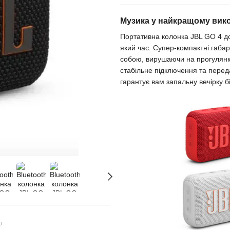
Музика у найкращому вик
Портативна колонка JBL GO 4 до
який час. Супер-компактні габар
собою, вирушаючи на прогулянку 
стабільне підключення та переда
гарантує вам запальну вечірку б
ю