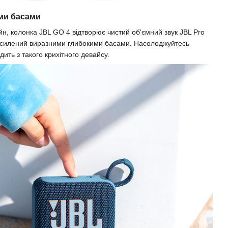
ми басами
н, колонка JBL GO 4 відтворює чистий об'ємний звук JBL Pro
 посилений виразними глибокими басами. Насолоджуйтесь
ить з такого крихітного девайсу.