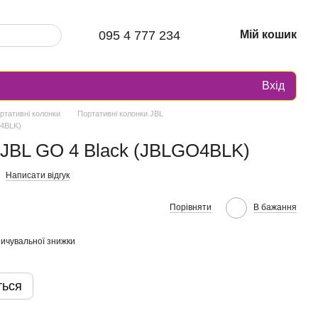
095 4 777 234
Мій кошик
Вхід
ртативні колонки
Портативні колонки JBL
O4BLK)
а JBL GO 4 Black (JBLGO4BLK)
Написати відгук
Порівняти
В бажання
ичувальної знижки
ться