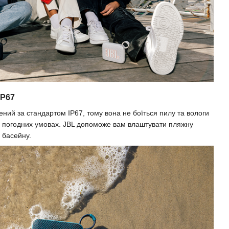
IP67
ний за стандартом IP67, тому вона не боїться пилу та вологи
х погодних умовах. JBL допоможе вам влаштувати пляжну
я басейну.