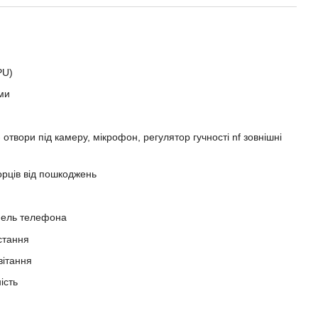
PU)
ми
 отвори під камеру, мікрофон, регулятор гучності nf зовнішні
торців від пошкоджень
нель телефона
стання
вітання
ість