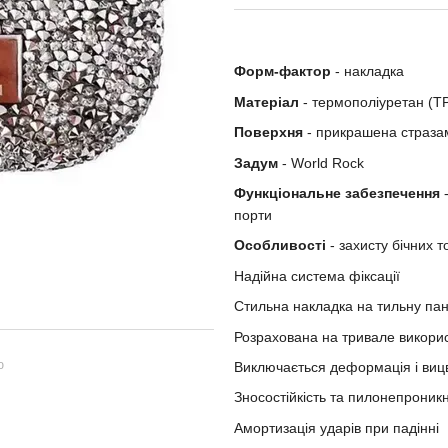
Форм-фактор
- накладка
Матеріал
- термополiуретан (T
Поверхня
- прикрашена страза
Задум
- World Rock
Функціональне забезпечення
-
порти
Особливості
- захисту бічних 
Надійна система фіксації
Стильна накладка на тильну па
Розрахована на тривале викори
ю
Виключається деформація і виц
Зносостійкість та пилонепроникн
Амортизація ударів при падінні