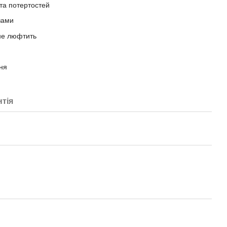
в та потертостей
зами
 не люфтить
ня
нтія