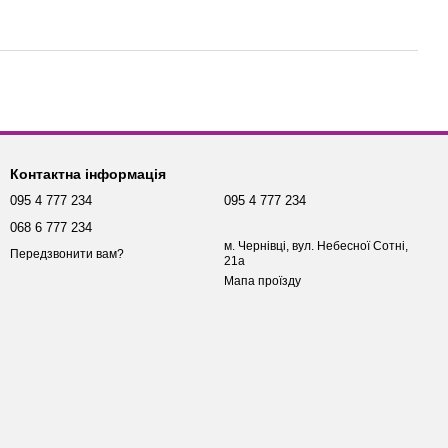
Контактна інформація
095 4 777 234
095 4 777 234
068 6 777 234
м. Чернівці, вул. Небесної Сотні,
Передзвонити вам?
21а
Мапа проїзду