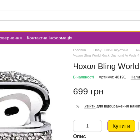
повернення
Контактна інформація
Головна
Навушники і акустика
Ак
Чохол Bling World Rock Diamond AirPods 4 
Чохол Bling World
В наявності
Артикул: 48191
Напис
699 грн
Увійти
для відображення накоп
%
Купити
Опис