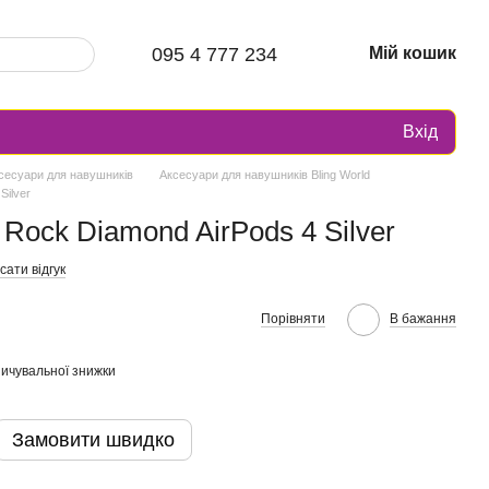
095 4 777 234
Мій кошик
Вхід
сесуари для навушників
Аксесуари для навушників Bling World
Silver
 Rock Diamond AirPods 4 Silver
ати відгук
Порівняти
В бажання
ичувальної знижки
Замовити швидко