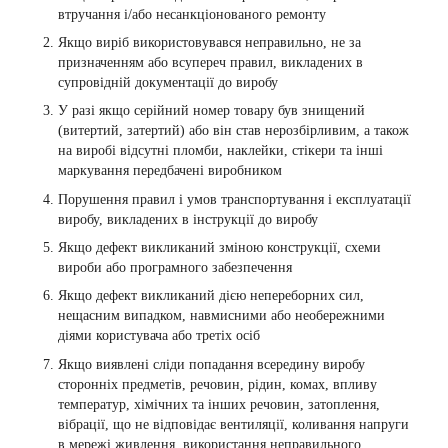
втручання і/або несанкціонованого ремонту
Якщо виріб використовувався неправильно, не за
призначенням або всупереч правил, викладених в
супровідній документації до виробу
У разі якщо серійний номер товару був знищений
(витертий, затертий) або він став нерозбірливим, а також
на виробі відсутні пломби, наклейки, стікери та інші
маркування передбачені виробником
Порушення правил і умов транспортування і експлуатації
виробу, викладених в інструкції до виробу
Якщо дефект викликаний зміною конструкції, схеми
вироби або програмного забезпечення
Якщо дефект викликаний дією непереборних сил,
нещасним випадком, навмисними або необережними
діями користувача або третіх осіб
Якщо виявлені сліди попадання всередину виробу
сторонніх предметів, речовин, рідин, комах, впливу
температур, хімічних та інших речовин, затоплення,
вібрації, що не відповідає вентиляції, коливання напруги
в мережі живлення, використання неправильного