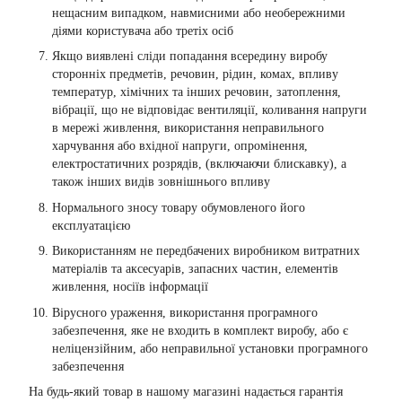
нещасним випадком, навмисними або необережними
діями користувача або третіх осіб
Якщо виявлені сліди попадання всередину виробу
сторонніх предметів, речовин, рідин, комах, впливу
температур, хімічних та інших речовин, затоплення,
вібрації, що не відповідає вентиляції, коливання напруги
в мережі живлення, використання неправильного
харчування або вхідної напруги, опромінення,
електростатичних розрядів, (включаючи блискавку), а
також інших видів зовнішнього впливу
Нормального зносу товару обумовленого його
експлуатацією
Використанням не передбачених виробником витратних
матеріалів та аксесуарів, запасних частин, елементів
живлення, носіїв інформації
Вірусного ураження, використання програмного
забезпечення, яке не входить в комплект виробу, або є
неліцензійним, або неправильної установки програмного
забезпечення
На будь-який товар в нашому магазині надається гарантія