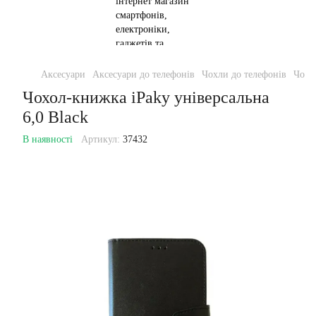
Аксесуари
Аксесуари до телефонів
Чохли до телефонів
Чохо
Чохол-книжка iPaky універсальна
6,0 Black
В наявності
Артикул:
37432