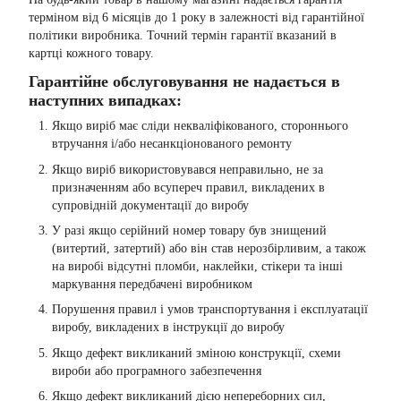
терміном від 6 місяців до 1 року в залежності від гарантійної
політики виробника. Точний термін гарантії вказаний в
картці кожного товару.
Гарантійне обслуговування не надається в
наступних випадках:
Якщо виріб має сліди некваліфікованого, стороннього
втручання і/або несанкціонованого ремонту
Якщо виріб використовувався неправильно, не за
призначенням або всупереч правил, викладених в
супровідній документації до виробу
У разі якщо серійний номер товару був знищений
(витертий, затертий) або він став нерозбірливим, а також
на виробі відсутні пломби, наклейки, стікери та інші
маркування передбачені виробником
Порушення правил і умов транспортування і експлуатації
виробу, викладених в інструкції до виробу
Якщо дефект викликаний зміною конструкції, схеми
вироби або програмного забезпечення
Якщо дефект викликаний дією непереборних сил,