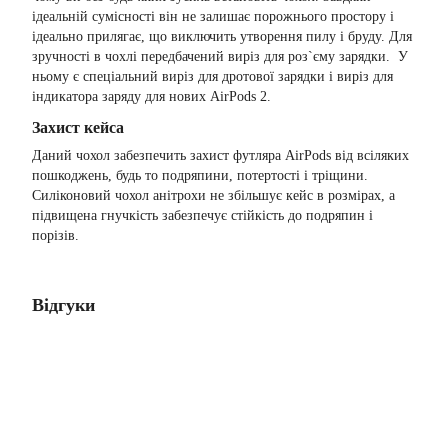
ідеальній сумісності він не залишає порожнього простору і
ідеально прилягає, що виключить утворення пилу і бруду. Для
зручності в чохлі передбачений виріз для роз`єму зарядки. У
ньому є спеціальний виріз для дротової зарядки і виріз для
індикатора заряду для нових AirPods 2.
Захист кейса
Даний чохол забезпечить захист футляра AirPods від всіляких
пошкоджень, будь то подряпини, потертості і тріщини.
Силіконовий чохол анітрохи не збільшує кейс в розмірах, а
підвищена гнучкість забезпечує стійкість до подряпин і
порізів.
Відгуки