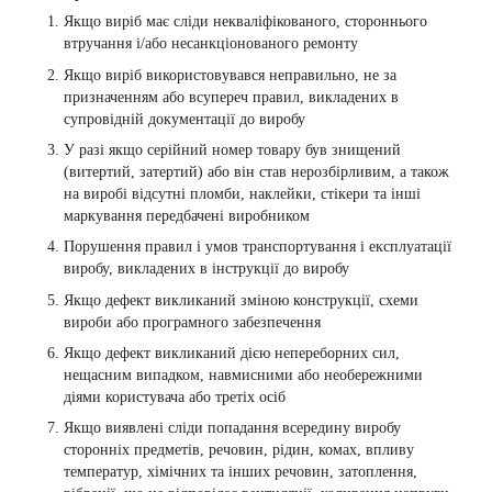
Якщо виріб має сліди некваліфікованого, стороннього
втручання і/або несанкціонованого ремонту
Якщо виріб використовувався неправильно, не за
призначенням або всупереч правил, викладених в
супровідній документації до виробу
У разі якщо серійний номер товару був знищений
(витертий, затертий) або він став нерозбірливим, а також
на виробі відсутні пломби, наклейки, стікери та інші
маркування передбачені виробником
Порушення правил і умов транспортування і експлуатації
виробу, викладених в інструкції до виробу
Якщо дефект викликаний зміною конструкції, схеми
вироби або програмного забезпечення
Якщо дефект викликаний дією непереборних сил,
нещасним випадком, навмисними або необережними
діями користувача або третіх осіб
Якщо виявлені сліди попадання всередину виробу
сторонніх предметів, речовин, рідин, комах, впливу
температур, хімічних та інших речовин, затоплення,