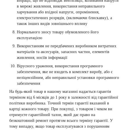
вібрації, що не відповідає вентиляції, коливання напруги
в мережі живлення, використання неправильного
харчування або вхідної напруги, опромінення,
електростатичних розрядів, (включаючи блискавку), а
також інших видів зовнішнього впливу
Нормального зносу товару обумовленого його
експлуатацією
Використанням не передбачених виробником витратних
матеріалів та аксесуарів, запасних частин, елементів
живлення, носіїв інформації
Вірусного ураження, використання програмного
забезпечення, яке не входить в комплект виробу, або є
неліцензійним, або неправильної установки програмного
забезпечення
На будь-який товар в нашому магазині надається гарантія
терміном від 6 місяців до 1 року в залежності від гарантійної
політики виробника. Точний термін гарантії вказаний в
картці кожного товару. При покупці, з товаром і чеком ви
отримуєте гарантійний талон, який дає право на
безкоштовний ремонт протягом всього терміну гарантії. У
тому випадку, якщо товар експлуатувався з порушенням