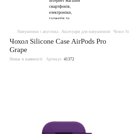
Навушники і акустика
Аксесуари для навушників
Чохол Silic
Чохол Silicone Case AirPods Pro
Grape
Немає в наявності
Артикул:
41372