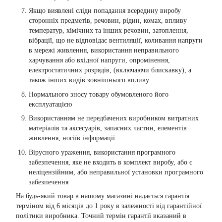
Якщо виявлені сліди попадання всередину виробу
сторонніх предметів, речовин, рідин, комах, впливу
температур, хімічних та інших речовин, затоплення,
вібрації, що не відповідає вентиляції, коливання напруги
в мережі живлення, використання неправильного
харчування або вхідної напруги, опромінення,
електростатичних розрядів, (включаючи блискавку), а
також інших видів зовнішнього впливу
Нормального зносу товару обумовленого його
експлуатацією
Використанням не передбачених виробником витратних
матеріалів та аксесуарів, запасних частин, елементів
живлення, носіїв інформації
Вірусного ураження, використання програмного
забезпечення, яке не входить в комплект виробу, або є
неліцензійним, або неправильної установки програмного
забезпечення
На будь-який товар в нашому магазині надається гарантія
терміном від 6 місяців до 1 року в залежності від гарантійної
політики виробника. Точний термін гарантії вказаний в