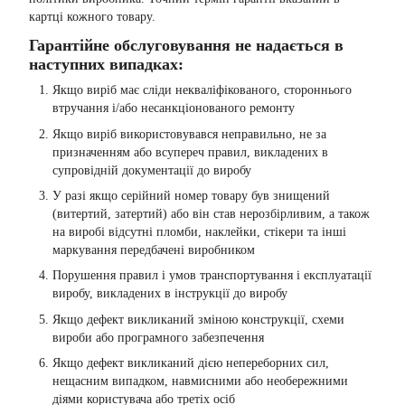
картці кожного товару.
Гарантійне обслуговування не надається в
наступних випадках:
Якщо виріб має сліди некваліфікованого, стороннього
втручання і/або несанкціонованого ремонту
Якщо виріб використовувався неправильно, не за
призначенням або всупереч правил, викладених в
супровідній документації до виробу
У разі якщо серійний номер товару був знищений
(витертий, затертий) або він став нерозбірливим, а також
на виробі відсутні пломби, наклейки, стікери та інші
маркування передбачені виробником
Порушення правил і умов транспортування і експлуатації
виробу, викладених в інструкції до виробу
Якщо дефект викликаний зміною конструкції, схеми
вироби або програмного забезпечення
Якщо дефект викликаний дією непереборних сил,
нещасним випадком, навмисними або необережними
діями користувача або третіх осіб