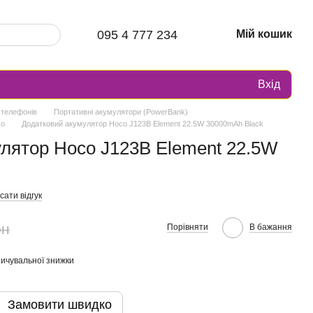
095 4 777 234
Мій кошик
Вхід
 телефонів
Портативні акумулятори (PowerBank)
co
Додатковий акумулятор Hoco J123B Element 22.5W 30000mAh Black
лятор Hoco J123B Element 22.5W
ати відгук
рн
Порівняти
В бажання
ичувальної знижки
Замовити швидко