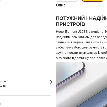
Опис
ПОТУЖНИЙ І НАДІЙ
ПРИСТРОЇВ
Hoco Element J123B з ємністю 
надійним помічником для зарядки
стильний і міцний, він виконани
забезпечує його довговічність і
зручно носити акумулятор із со
активного відпочинку або повся
ю