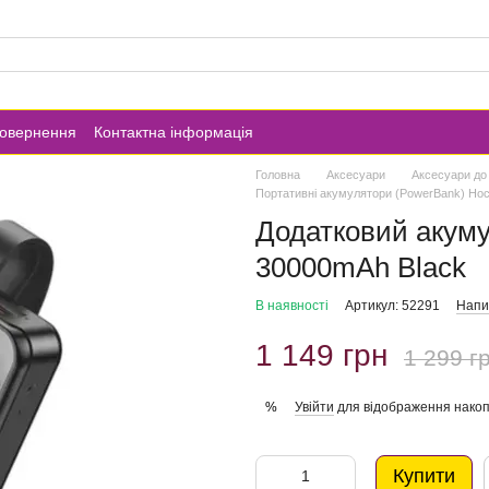
повернення
Контактна інформація
Головна
Аксесуари
Аксесуари до
Портативні акумулятори (PowerBank) Ho
Додатковий акуму
30000mAh Black
В наявності
Артикул: 52291
Напис
1 149 грн
1 299 г
Увійти
для відображення накоп
%
Купити