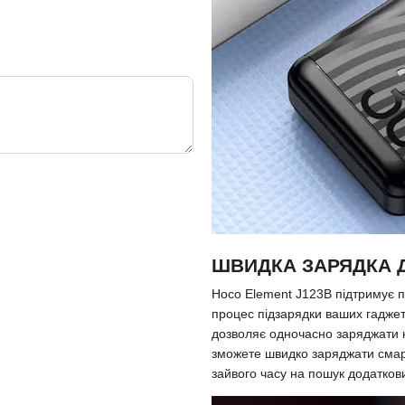
ШВИДКА ЗАРЯДКА 
Hoco Element J123B підтримує п
процес підзарядки ваших гадже
дозволяє одночасно заряджати к
зможете швидко заряджати смар
зайвого часу на пошук додатков