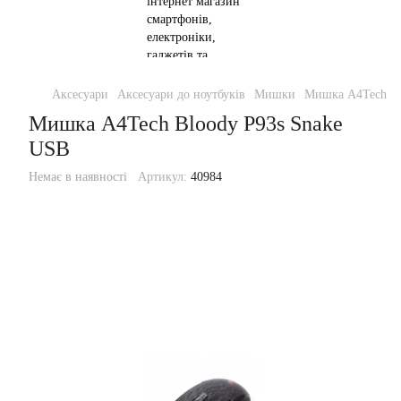
Аксесуари
Аксесуари до ноутбуків
Мишки
Мишка A4Tech Bl
Мишка A4Tech Bloody P93s Snake
USB
Немає в наявності
Артикул:
40984