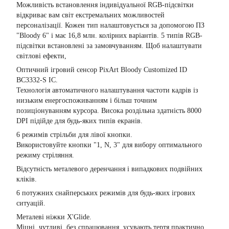
Можливість встановлення індивідуальної RGB-підсвітки
відкриває вам світ екстремальних можливостей
персоналізації. Кожен тип налаштовується за допомогою ПЗ
"Bloody 6" і має 16,8 млн. колірних варіантів. 5 типів RGB-
підсвітки встановлені за замовчуванням. Щоб налаштувати
світлові ефекти,
Оптичний ігровий сенсор PixArt Bloody Customized ID
BC3332-S IC.
Технологія автоматичного налаштування частоти кадрів із
низьким енергоспоживанням і більш точним
позиціонуванням курсора. Висока роздільна здатність 8000
DPI підійде для будь-яких типів екранів.
6 режимів стрільби для лівої кнопки.
Використовуйте кнопки "1, N, 3" для вибору оптимального
режиму стріляння.
Відсутність металевого деренчання і випадкових подвійних
кліків.
6 потужних снайперських режимів для будь-яких ігрових
ситуацій.
Металеві ніжки X'Glide.
Міцні, чутливі, без спрацювання, усувають тертя практично