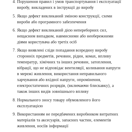
Порушення правил і умов транспортування і експлуатації
виробу, викладених в інструкції до виробу
Якщо дефект викликаний зміною конструкції, схеми
вироби або програмного забезпечення
Якщо дефект викликаний дією непереборних сил,
нещасним випадком, навмисними або необережними
діями користувача або третіх осіб
Якщо виявлені сліди попадання всередину виробу
сторонніх предметів, речовин, рідин, комах, впливу
температур, хімічних та інших речовин, затоплення,
вібрації, що не відповідає вентиляції, коливання напруги
в мережі живлення, використання неправильного
харчування або вхідної напруги, опромінення,
електростатичних розрядів, (включаючи блискавку), а
також інших видів зовнішнього впливу
Нормального зносу товару обумовленого його
експлуатацією
Використанням не передбачених виробником витратних
матеріалів та аксесуарів, запасних частин, елементів
живлення, носіїв інформації