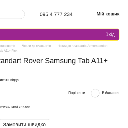
095 4 777 234
Мій кошик
Вхід
 планшетів
Чохли до планшетів
Чохли до планшетів Armorstandart
ab A11+ Pink
andart Rover Samsung Tab A11+
исати відгук
Порівняти
В бажання
ичувальної знижки
Замовити швидко