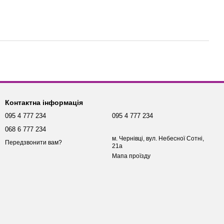
Контактна інформація
095 4 777 234
095 4 777 234
068 6 777 234
м. Чернівці, вул. Небесної Сотні,
Передзвонити вам?
21а
Мапа проїзду