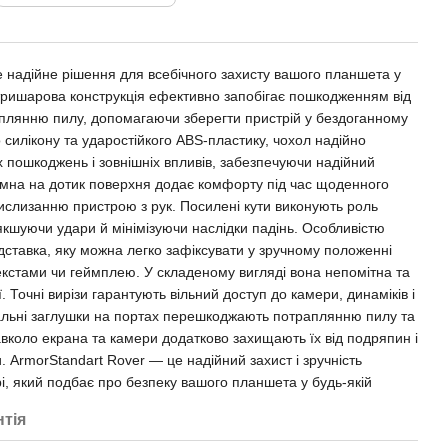
 надійне рішення для всебічного захисту вашого планшета у
тришарова конструкція ефективно запобігає пошкодженням від
раплянню пилу, допомагаючи зберегти пристрій у бездоганному
о силікону та ударостійкого ABS-пластику, чохол надійно
 пошкоджень і зовнішніх впливів, забезпечуючи надійний
ємна на дотик поверхня додає комфорту під час щоденного
слизанню пристрою з рук. Посилені кути виконують роль
якшуючи удари й мінімізуючи наслідки падінь. Особливістю
дставка, яку можна легко зафіксувати у зручному положенні
текстами чи геймплею. У складеному вигляді вона непомітна та
ї. Точні вирізи гарантують вільний доступ до камери, динаміків і
іальні заглушки на портах перешкоджають потраплянню пилу та
 навколо екрана та камери додатково захищають їх від подряпин і
 ArmorStandart Rover — це надійний захист і зручність
і, який подбає про безпеку вашого планшета у будь-якій
нтія