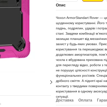
Опис
Чохол ArmorStandart Rover — це
щоденному користуванні. Його 
падінь, подряпин, ударів і пот
стані. Завдяки комбінації м’яког
захищає планшет від механічних
захист у будь-яких умовах. При
користування та перешкоджає ви
додаткових амортизаторів, пом’
чохла є вбудована прихована пі
для перегляду відео, роботи з 
не порушує цілісності конструкці
функціональних роз’ємів. Спец
дрібного сміття. А підняті краї
контакту з твердими поверхнями.
користування в одному аксесуар
ситуації.
Доставка
Оплата
Гара
ю