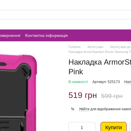
повернення
Контактна інформація
Головна
Аксесуари
Аксесуари до
Накладка ArmorStandart Rover Samsung T
Накладка ArmorSt
Pink
В наявності
Артикул: 525173
Нап
519 грн
599 грн
Увійти
для відображення накоп
%
Купити