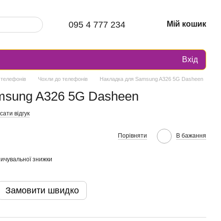
095 4 777 234
Мій кошик
Вхід
 телефонів
Чохли до телефонів
Накладка для Samsung A326 5G Dasheen
msung A326 5G Dasheen
ати відгук
Порівняти
В бажання
ичувальної знижки
Замовити швидко