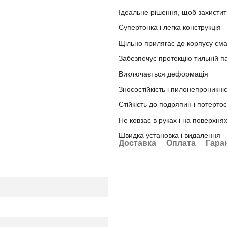
Ідеальне рішення, щоб захистит
Супертонка і легка конструкція
Щільно прилягає до корпусу см
Забезпечує протекцію тильній па
Виключається деформація
Зносостійкість і пилонепроникні
Стійкість до подряпин і потерто
Не ковзає в руках і на поверхня
Швидка установка і видалення
Доставка
Оплата
Гара