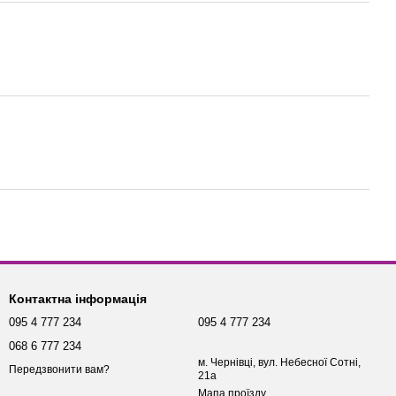
Контактна інформація
095 4 777 234
095 4 777 234
068 6 777 234
м. Чернівці, вул. Небесної Сотні,
Передзвонити вам?
21а
Мапа проїзду