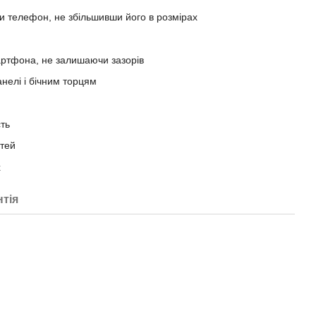
и телефон, не збільшивши його в розмірах
артфона, не залишаючи зазорів
нелі і бічним торцям
сть
стей
х
нтія