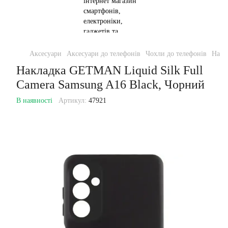
Аксесуари
Аксесуари до телефонів
Чохли до телефонів
Накл
Накладка GETMAN Liquid Silk Full
Camera Samsung A16 Black, Чорний
В наявності
Артикул:
47921