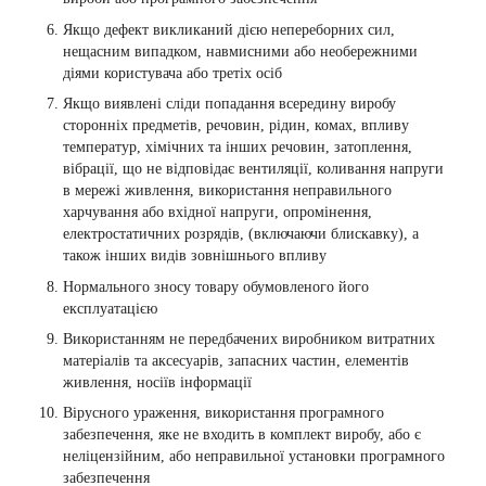
Якщо дефект викликаний дією непереборних сил,
нещасним випадком, навмисними або необережними
діями користувача або третіх осіб
Якщо виявлені сліди попадання всередину виробу
сторонніх предметів, речовин, рідин, комах, впливу
температур, хімічних та інших речовин, затоплення,
вібрації, що не відповідає вентиляції, коливання напруги
в мережі живлення, використання неправильного
харчування або вхідної напруги, опромінення,
електростатичних розрядів, (включаючи блискавку), а
також інших видів зовнішнього впливу
Нормального зносу товару обумовленого його
експлуатацією
Використанням не передбачених виробником витратних
матеріалів та аксесуарів, запасних частин, елементів
живлення, носіїв інформації
Вірусного ураження, використання програмного
забезпечення, яке не входить в комплект виробу, або є
неліцензійним, або неправильної установки програмного
забезпечення