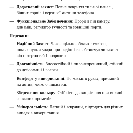
Додатковий захист
: Повне покриття тильної панелі,
бічних торців і верхньої частини телефона.
Функціональне Забезпечення
: Прорізи під камеру,
динамік, регулятор гучності та зовнішні порти.
Переваги:
Надійний Захист
: Чохол щільно облягає телефон,
пом'якшуючи удари при падінні та забезпечуючи захист
від потертостей і подряпин.
Довговічність
: Зносостійкий і пилонепроникний, стійкий
до деформації і вологи.
Комфорт у використанні
: Не ковзає в руках, приємний
на дотик, легко очищається.
Збереження кольору
: Стійкість до вицвітання при впливі
сонячних променів.
Універсальність
: Легкий і яскравий, підходить для різних
випадків використання.