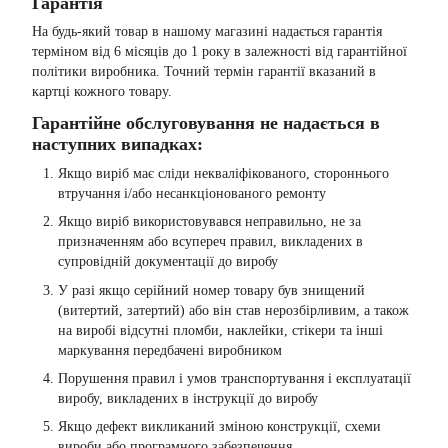
Гарантія
На будь-який товар в нашому магазині надається гарантія
терміном від 6 місяців до 1 року в залежності від гарантійної
політики виробника. Точний термін гарантії вказаний в
картці кожного товару.
Гарантійне обслуговування не надається в
наступних випадках:
Якщо виріб має сліди некваліфікованого, стороннього
втручання і/або несанкціонованого ремонту
Якщо виріб використовувався неправильно, не за
призначенням або всупереч правил, викладених в
супровідній документації до виробу
У разі якщо серійний номер товару був знищений
(витертий, затертий) або він став нерозбірливим, а також
на виробі відсутні пломби, наклейки, стікери та інші
маркування передбачені виробником
Порушення правил і умов транспортування і експлуатації
виробу, викладених в інструкції до виробу
Якщо дефект викликаний зміною конструкції, схеми
вироби або програмного забезпечення