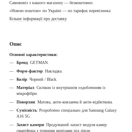
Самовивіз з нашого магазину — безкоштовно.
«Новою поштою» по Україні — по тарифах перевізника
Більше інформації про доставку
Опис
Основні характеристики:
Бренд
: GETMAN.
Форм-фактор
: Накладка.
Колір
: Чорний / Black.
Матеріал
: Силікон із внутрішнім оздобленням із
мікрофібри.
Поверхня
: Матова, анти-ковзаюча й анти-відбиткова.
Сумісність
: Розроблено спеціально для Samsung Galaxy
A16 5G.
Захист камери
: Продуманий захист модуля камер
смартфона з точними вирізами під лінзи.