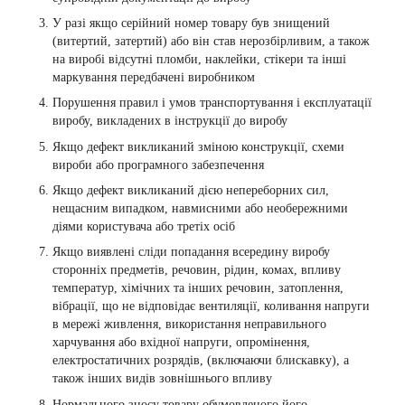
У разі якщо серійний номер товару був знищений
(витертий, затертий) або він став нерозбірливим, а також
на виробі відсутні пломби, наклейки, стікери та інші
маркування передбачені виробником
Порушення правил і умов транспортування і експлуатації
виробу, викладених в інструкції до виробу
Якщо дефект викликаний зміною конструкції, схеми
вироби або програмного забезпечення
Якщо дефект викликаний дією непереборних сил,
нещасним випадком, навмисними або необережними
діями користувача або третіх осіб
Якщо виявлені сліди попадання всередину виробу
сторонніх предметів, речовин, рідин, комах, впливу
температур, хімічних та інших речовин, затоплення,
вібрації, що не відповідає вентиляції, коливання напруги
в мережі живлення, використання неправильного
харчування або вхідної напруги, опромінення,
електростатичних розрядів, (включаючи блискавку), а
також інших видів зовнішнього впливу
Нормального зносу товару обумовленого його