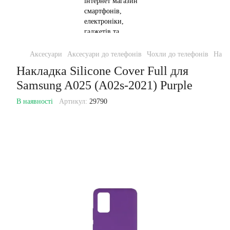
Аксесуари
Аксесуари до телефонів
Чохли до телефонів
Накла
Накладка Silicone Cover Full для
Samsung A025 (A02s-2021) Purple
В наявності
Артикул:
29790