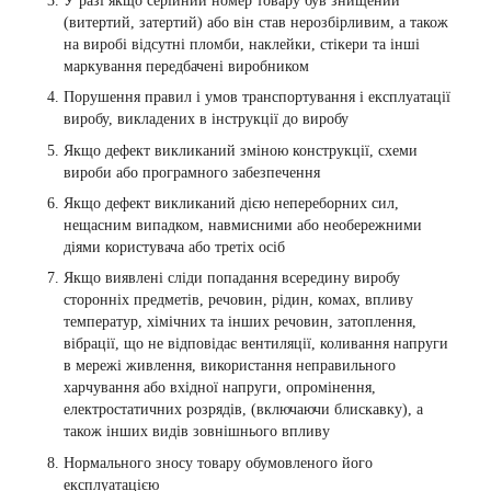
У разі якщо серійний номер товару був знищений
(витертий, затертий) або він став нерозбірливим, а також
на виробі відсутні пломби, наклейки, стікери та інші
маркування передбачені виробником
Порушення правил і умов транспортування і експлуатації
виробу, викладених в інструкції до виробу
Якщо дефект викликаний зміною конструкції, схеми
вироби або програмного забезпечення
Якщо дефект викликаний дією непереборних сил,
нещасним випадком, навмисними або необережними
діями користувача або третіх осіб
Якщо виявлені сліди попадання всередину виробу
сторонніх предметів, речовин, рідин, комах, впливу
температур, хімічних та інших речовин, затоплення,
вібрації, що не відповідає вентиляції, коливання напруги
в мережі живлення, використання неправильного
харчування або вхідної напруги, опромінення,
електростатичних розрядів, (включаючи блискавку), а
також інших видів зовнішнього впливу
Нормального зносу товару обумовленого його
експлуатацією