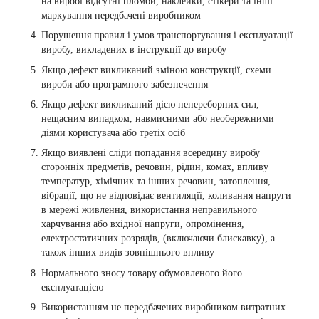
на виробі відсутні пломби, наклейки, стікери та інші
маркування передбачені виробником
Порушення правил і умов транспортування і експлуатації
виробу, викладених в інструкції до виробу
Якщо дефект викликаний зміною конструкції, схеми
вироби або програмного забезпечення
Якщо дефект викликаний дією непереборних сил,
нещасним випадком, навмисними або необережними
діями користувача або третіх осіб
Якщо виявлені сліди попадання всередину виробу
сторонніх предметів, речовин, рідин, комах, впливу
температур, хімічних та інших речовин, затоплення,
вібрації, що не відповідає вентиляції, коливання напруги
в мережі живлення, використання неправильного
харчування або вхідної напруги, опромінення,
електростатичних розрядів, (включаючи блискавку), а
також інших видів зовнішнього впливу
Нормального зносу товару обумовленого його
експлуатацією
Використанням не передбачених виробником витратних