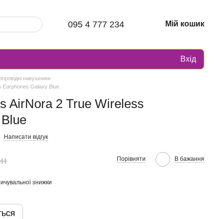
095 4 777 234
Мій кошик
Вхід
зпровідні навушники
s Earphones Galaxy Blue
 AirNora 2 True Wireless
 Blue
Написати відгук
рн
Порівняти
В бажання
ичувальної знижки
ться