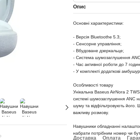
Опис
Основні характеристики:
- Версія Bluetoothe 5.3;
- Сенсорне управління;
- Вбудоване дзеркальце;
- Система шумозаглушення ANC
- Час активної роботи до 7 годин
- У комплекті додаткові амбушур
Особливості товару
Унікальна Baseus AirNora 2 TWS
системі шумозаглушення ANC на
шуму та відфільтровують його.
важливу розмову.
Навушники обладнанні налаштов
набрати потрібним номер чи бути
ю
Доставка
Оплата
Гара