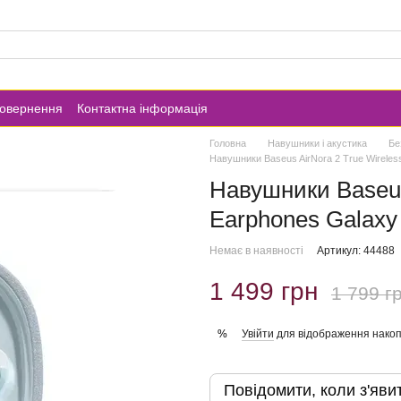
повернення
Контактна інформація
Головна
Навушники і акустика
Бе
Навушники Baseus AirNora 2 True Wireles
Навушники Baseus
Earphones Galaxy
Немає в наявності
Артикул: 44488
1 499 грн
1 799 г
Увійти
для відображення накоп
%
Повідомити, коли з'яви