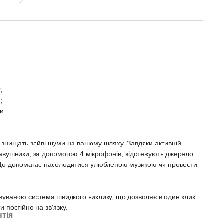
;
;
и.
 знищать зайві шуми на вашому шляху. Завдяки активній
вушники, за допомогою 4 мікрофонів, відстежують джерело
 Що допомагає насолодитися улюбленою музикою чи провести
уваною система швидкого виклику, що дозволяє в один клик
 постійно на зв'язку.
нтія