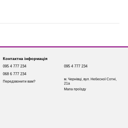
Контактна інформація
095 4 777 234
095 4 777 234
068 6 777 234
м. Чернівці, вул. Небесної Сотні,
Передзвонити вам?
21а
Мапа проїзду