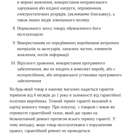
в мережі живлення, використання неправильного
харчування або вхідної напруги, опромінення,
електростатичних розрядів, (включаючи блискавку), а
також інших видів зовнішнього впливу
Нормального зносу товару обумовленого його
експлуатацією
Використанням не передбачених виробником витратних
матеріалів та аксесуарів, запасних частин, елементів
живлення, носіїв інформації
Вірусного ураження, використання програмного
забезпечення, яке не входить в комплект виробу, або є
неліцензійним, або неправильної установки програмного
забезпечення
На будь-який товар в нашому магазині надається гарантія
терміном від 6 місяців до 1 року в залежності від гарантійної
політики виробника. Точний термін гарантії вказаний в
картці кожного товару. При покупці, з товаром і чеком ви
отримуєте гарантійний талон, який дає право на
безкоштовний ремонт протягом всього терміну гарантії. У
тому випадку, якщо товар експлуатувався з порушенням
правил, гарантійний ремонт не проводиться.