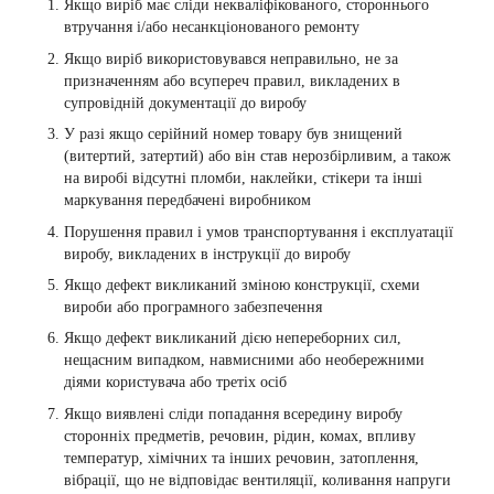
Якщо виріб має сліди некваліфікованого, стороннього
втручання і/або несанкціонованого ремонту
Якщо виріб використовувався неправильно, не за
призначенням або всупереч правил, викладених в
супровідній документації до виробу
У разі якщо серійний номер товару був знищений
(витертий, затертий) або він став нерозбірливим, а також
на виробі відсутні пломби, наклейки, стікери та інші
маркування передбачені виробником
Порушення правил і умов транспортування і експлуатації
виробу, викладених в інструкції до виробу
Якщо дефект викликаний зміною конструкції, схеми
вироби або програмного забезпечення
Якщо дефект викликаний дією непереборних сил,
нещасним випадком, навмисними або необережними
діями користувача або третіх осіб
Якщо виявлені сліди попадання всередину виробу
сторонніх предметів, речовин, рідин, комах, впливу
температур, хімічних та інших речовин, затоплення,
вібрації, що не відповідає вентиляції, коливання напруги