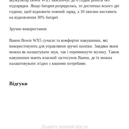
акумулятор Bowie WX5 забезпечує до 6 годин роботи без
підзарядки. Якщо батарея розрядилась, то достатньо всього дві
години, щоб відновити повний заряд, а 10 хвилин вистачить
на відновлення 30% батареї.
Зручне використання
Baseus Bowie WX5 сучасні та комфортні навушники, які
використовують для управляння зручні кнопки. Завдяки яким
можна як налаштувати звук, так і перемикнути музику. Також
навушники мають власний застосунок Baseus, де їх можна
налаштовувати згідно з вашими потребами.
Відгуки
Додайте перший відгук