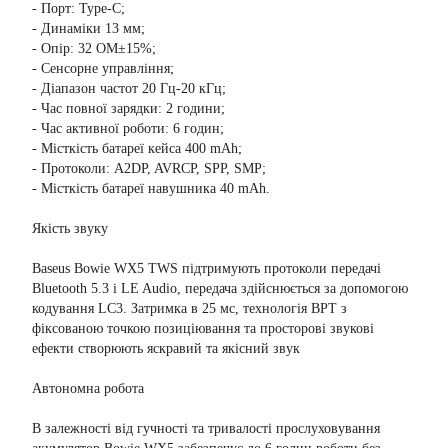
- Порт: Type-C;
- Динаміки 13 мм;
- Опір: 32 ОМ±15%;
- Сенсорне управління;
- Діапазон частот 20 Гц-20 кГц;
- Час повної зарядки: 2 години;
- Час активної роботи: 6 годин;
- Місткість батареї кейса 400 mAh;
- Протоколи: A2DP, AVRCP, SPP, SMP;
- Місткість батареї навушника 40 mAh.
Якість звуку
Baseus Bowie WX5 TWS підтримують протоколи передачі
Bluetooth 5.3 і LE Audio, передача здійснюється за допомогою
кодування LC3. Затримка в 25 мс, технологія BPT з
фіксованою точкою позиціювання та просторові звукові
ефекти створюють яскравий та якісний звук
Автономна робота
В залежності від гучності та тривалості прослуховування