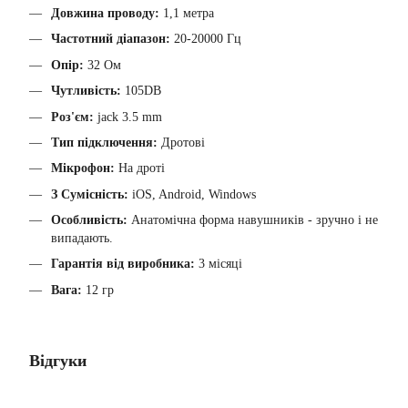
Довжина проводу:
1,1 метра
Частотний діапазон:
20-20000 Гц
Опір:
32 Ом
Чутливість:
105DB
Роз'єм:
jack 3.5 mm
Тип підключення:
Дротові
Мікрофон:
На дроті
З Сумісність:
iOS, Android, Windows
Особливість:
Анатомічна форма навушників - зручно і не
випадають.
Гарантія від виробника:
3 місяці
Вага:
12 гр
Відгуки