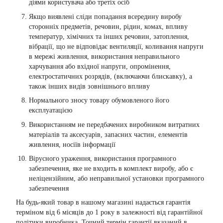
діями користувача або третіх осіб
Якщо виявлені сліди попадання всередину виробу
сторонніх предметів, речовин, рідин, комах, впливу
температур, хімічних та інших речовин, затоплення,
вібрації, що не відповідає вентиляції, коливання напруги
в мережі живлення, використання неправильного
харчування або вхідної напруги, опромінення,
електростатичних розрядів, (включаючи блискавку), а
також інших видів зовнішнього впливу
Нормального зносу товару обумовленого його
експлуатацією
Використанням не передбачених виробником витратних
матеріалів та аксесуарів, запасних частин, елементів
живлення, носіїв інформації
Вірусного ураження, використання програмного
забезпечення, яке не входить в комплект виробу, або є
неліцензійним, або неправильної установки програмного
забезпечення
На будь-який товар в нашому магазині надається гарантія
терміном від 6 місяців до 1 року в залежності від гарантійної
політики виробника. Точний термін гарантії вказаний в