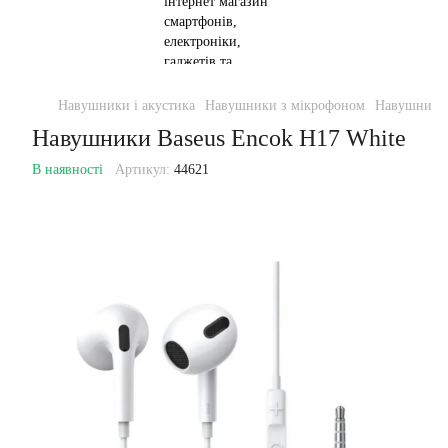
Навушники і акустика
Навушники з мікрофоном
Навушники 
Навушники Baseus Encok H17 White
В наявності
Артикул:
44621