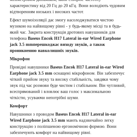
характеристику від 20 Гц до 20 кГц. Вони володіють чудовим
відтворенням низьких і високих частот.
Ефект шумоізоляції дає змогу насолоджуватися чистою
музикою на найвищому рівні - у будь-якому місці та в будь-
який час. Закрита конструкція дротових навушників для
телефона
Baseus Encok H17 Lateral in-ear Wired Earphone
jack 3.5 mm
перешкоджає виходу звуків, а також
проникненню навколишніх звуків.
Мікрофон
Провідні навушники
Baseus Encok H17 Lateral in-ear Wired
Earphone jack 3.5 mm
оснащені мікрофоном. Він забезпечує
чіткий прийом звуку та високу стабільність, завдяки чому
звук під час розмови буде чистим і стабільним. Він чутливий,
всеспрямований і вловлює ваш голос з максимальною
чіткістю, усуваючи непотрібні шуми.
Комфорт
Навушники з проводом
Baseus Encok H17 Lateral in-ear
Wired Earphone jack 3.5 mm
мають надзвичайно легку
конструкцію з поліпшеною ергономічною формою. Вони
забезпечують комфорт на найвищому рівні.