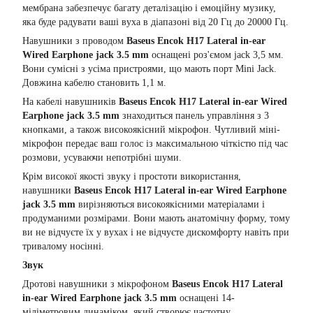
мембрана забезпечує багату деталізацію і емоційну музику,
яка буде радувати ваші вуха в діапазоні від 20 Гц до 20000 Гц.
Навушники з проводом
Baseus Encok H17 Lateral in-ear
Wired Earphone jack 3.5 mm
оснащені роз'ємом jack 3,5 мм.
Вони сумісні з усіма пристроями, що мають порт Mini Jack.
Довжина кабелю становить 1,1 м.
На кабелі навушників
Baseus Encok H17 Lateral in-ear Wired
Earphone jack 3.5 mm
знаходиться панель управління з 3
кнопками, а також високоякісний мікрофон. Чутливий міні-
мікрофон передає ваш голос із максимальною чіткістю під час
розмови, усуваючи непотрібні шуми.
Крім високої якості звуку і простоти використання,
навушники
Baseus Encok H17 Lateral in-ear Wired Earphone
jack 3.5 mm
вирізняються високоякісними матеріалами і
продуманими розмірами. Вони мають анатомічну форму, тому
ви не відчуєте їх у вухах і не відчуєте дискомфорту навіть при
тривалому носінні.
Звук
Дротові навушники з мікрофоном
Baseus Encok H17 Lateral
in-ear Wired Earphone jack 3.5 mm
оснащені 14-
міліметровим динаміком, який створює частотну