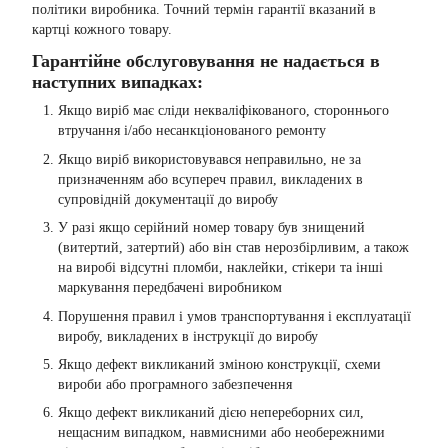
політики виробника. Точний термін гарантії вказаний в
картці кожного товару.
Гарантійне обслуговування не надається в
наступних випадках:
Якщо виріб має сліди некваліфікованого, стороннього
втручання і/або несанкціонованого ремонту
Якщо виріб використовувався неправильно, не за
призначенням або всупереч правил, викладених в
супровідній документації до виробу
У разі якщо серійний номер товару був знищений
(витертий, затертий) або він став нерозбірливим, а також
на виробі відсутні пломби, наклейки, стікери та інші
маркування передбачені виробником
Порушення правил і умов транспортування і експлуатації
виробу, викладених в інструкції до виробу
Якщо дефект викликаний зміною конструкції, схеми
вироби або програмного забезпечення
Якщо дефект викликаний дією непереборних сил,
нещасним випадком, навмисними або необережними