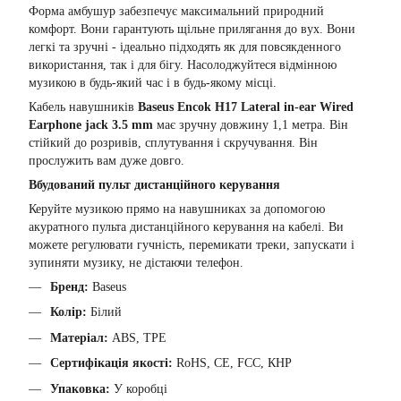
Форма амбушур забезпечує максимальний природний
комфорт. Вони гарантують щільне прилягання до вух. Вони
легкі та зручні - ідеально підходять як для повсякденного
використання, так і для бігу. Насолоджуйтеся відмінною
музикою в будь-який час і в будь-якому місці.
Кабель навушників
Baseus Encok H17 Lateral in-ear Wired
Earphone jack 3.5 mm
має зручну довжину 1,1 метра. Він
стійкий до розривів, сплутування і скручування. Він
прослужить вам дуже довго.
Вбудований пульт дистанційного керування
Керуйте музикою прямо на навушниках за допомогою
акуратного пульта дистанційного керування на кабелі. Ви
можете регулювати гучність, перемикати треки, запускати і
зупиняти музику, не дістаючи телефон.
Бренд:
Baseus
Колір:
Білий
Матеріал:
ABS, TPE
Сертифікація якості:
RoHS, CE, FCC, КНР
Упаковка:
У коробці