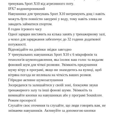
тренувань Sport X10 від агресивного поту.
IPX7 водонепроникний
Навушники для тренувань Sport X10 витримують дощ і навіть
можуть бути повністю занурені у воду, тому навіть злива не
завадить займатися спортом.
8 годин ігрового часу
Одної зарядки вистачить на кілька занять у тренажерному залі,
а чохол для заряджання забезпечує до 32 години додаткової
потужності.
Відповідайте на дзвінки звідки завгодно
У тренувальних навушниках Sport X10 є 6 мікрофонів та
технологія шумоподавлення, яка ізолює ваш голос та видаляє
фоновий шум для чіткої розмови. Увімкніть придушення
шуму вітру в програмі, якщо ви знаходитесь на вулиці, щоб
вітряна погода не впливала на чіткість ваших розмов.
Гібридне активне шумозаглушення
Зосередьтеся та залишайтеся у своїй зоні, блокуючи звуки
тренажерного залу та інші фонові шуми. Увімкніть та
вимикайте кнопки на навушниках або у програмі Soundcore.
Режим прозорості
Слухайте своє оточення та слухайте, що люди говорять вам, не
знімаючи навушників. Активуйте за допомогою кнопки