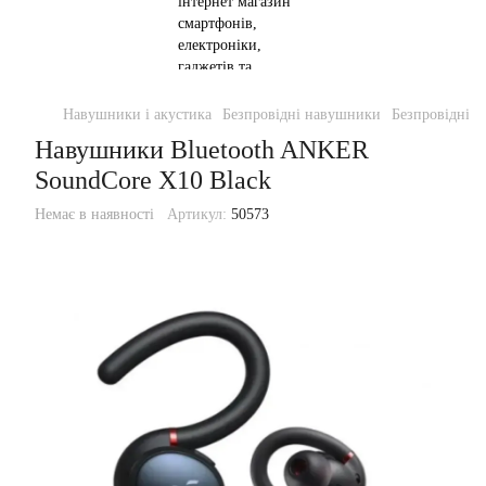
Навушники і акустика
Безпровідні навушники
Безпровідні
Навушники Bluetooth ANKER
SoundСore X10 Black
Немає в наявності
Артикул:
50573