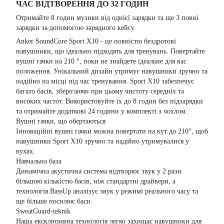
ЧАС ВІДТВОРЕННЯ ДО 32 ГОДИН
Отримайте 8 годин музики від однієї зарядки та ще 3 повні
зарядки за допомогою зарядного кейсу.
Anker SoundCore Sport X10 - це повністю бездротові
навушники, що ідеально підходять для тренувань. Повертайте
вушні гачки на 210 °, поки не знайдете ідеальне для вас
положення. Унікальний дизайн утримує навушники зручно та
надійно на місці під час тренування. Sport X10 забезпечує
багато басів, зберігаючи при цьому чистоту середніх та
високих частот. Використовуйте їх до 8 годин без підзарядки
та отримайте додаткові 24 години у комплекті з чохлом.
Вушні гачки, що обертаються
Інноваційні вушні гачки можна повертати на кут до 210°, щоб
навушники Sport X10 зручно та надійно утримувалися у
вухах.
Навчальна база
Динамічна акустична система відтворює звук у 2 рази
більшою кількістю басів, ніж стандартні драйвери, а
технологія BassUp аналізує звук у режимі реального часу та
ще більше посилює баси.
SweatGuard-teknik
Наша ексклюзивна технологія легко захищає навушники для