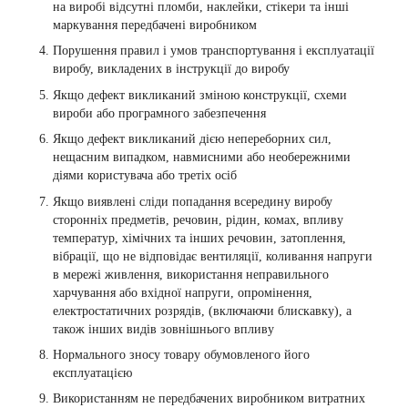
на виробі відсутні пломби, наклейки, стікери та інші
маркування передбачені виробником
Порушення правил і умов транспортування і експлуатації
виробу, викладених в інструкції до виробу
Якщо дефект викликаний зміною конструкції, схеми
вироби або програмного забезпечення
Якщо дефект викликаний дією непереборних сил,
нещасним випадком, навмисними або необережними
діями користувача або третіх осіб
Якщо виявлені сліди попадання всередину виробу
сторонніх предметів, речовин, рідин, комах, впливу
температур, хімічних та інших речовин, затоплення,
вібрації, що не відповідає вентиляції, коливання напруги
в мережі живлення, використання неправильного
харчування або вхідної напруги, опромінення,
електростатичних розрядів, (включаючи блискавку), а
також інших видів зовнішнього впливу
Нормального зносу товару обумовленого його
експлуатацією
Використанням не передбачених виробником витратних