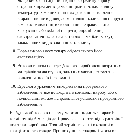
Якщо виявлені сліди попадання всередину виробу
сторонніх предметів, речовин, рідин, комах, впливу
температур, хімічних та інших речовин, затоплення,
вібрації, що не відповідає вентиляції, коливання напруги
в мережі живлення, використання неправильного
харчування або вхідної напруги, опромінення,
електростатичних розрядів, (включаючи блискавку), а
також інших видів зовнішнього впливу
Нормального зносу товару обумовленого його
експлуатацією
Використанням не передбачених виробником витратних
матеріалів та аксесуарів, запасних частин, елементів
живлення, носіїв інформації
Вірусного ураження, використання програмного
забезпечення, яке не входить в комплект виробу, або є
неліцензійним, або неправильної установки програмного
забезпечення
На будь-який товар в нашому магазині надається гарантія
терміном від 6 місяців до 1 року в залежності від гарантійної
політики виробника. Точний термін гарантії вказаний в
картці кожного товару. При покупці, з товаром і чеком ви