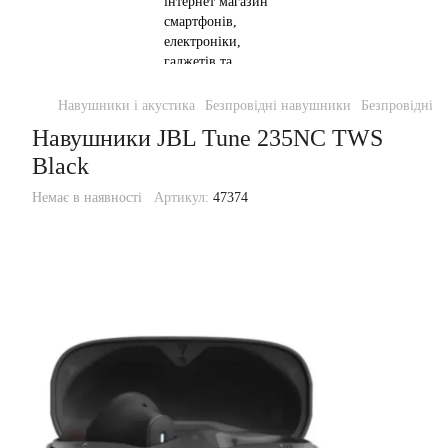
Навушники і акустика
Безпровідні навушники
Безпровідні 
Навушники JBL Tune 235NC TWS
Black
Немає в наявності
Артикул:
47374