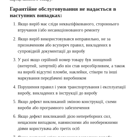
Гарантійне обслуговування не надається в
наступних випадках:
Якщо виріб має сліди некваліфікованого, стороннього
втручання і/або несанкціонованого ремонту
Якщо виріб використовувався неправильно, не за
призначенням або всупереч правил, викладених в
супровідній документації до виробу
У разі якщо серійний номер товару був знищений
(витертий, затертий) або він став нерозбірливим, а також
на виробі відсутні пломби, наклейки, стікери та інші
маркування передбачені виробником
Порушення правил і умов транспортування і експлуатації
виробу, викладених в інструкції до виробу
Якщо дефект викликаний зміною конструкції, схеми
вироби або програмного забезпечення
Якщо дефект викликаний дією непереборних сил,
нещасним випадком, навмисними або необережними
діями користувача або третіх осіб