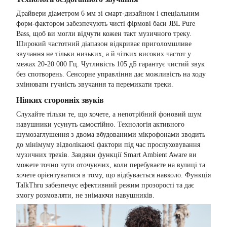
Драйвери діаметром 6 мм зі смарт-дизайном і спеціальним
форм-фактором забезпечують чисті фірмові баси JBL Pure
Bass, щоб ви могли відчути кожен такт музичного треку.
Широкий частотний діапазон відкриває приголомшливе
звучання не тільки низьких, а й чітких високих частот у
межах 20-20 000 Гц. Чутливість 105 дБ гарантує чистий звук
без спотворень. Сенсорне управління дає можливість на ходу
змінювати гучність звучання та перемикати треки.
Ніяких сторонніх звуків
Слухайте тільки те, що хочете, а непотрібний фоновий шум
навушники усунуть самостійно. Технологія активного
шумозаглушення з двома вбудованими мікрофонами зводить
до мінімуму відволікаючі фактори під час прослуховування
музичних треків. Завдяки функції Smart Ambient Aware ви
можете точно чути оточуючих, коли перебуваєте на вулиці та
хочете орієнтуватися в тому, що відбувається навколо. Функція
TalkThru забезпечує ефективний режим прозорості та дає
змогу розмовляти, не знімаючи навушників.