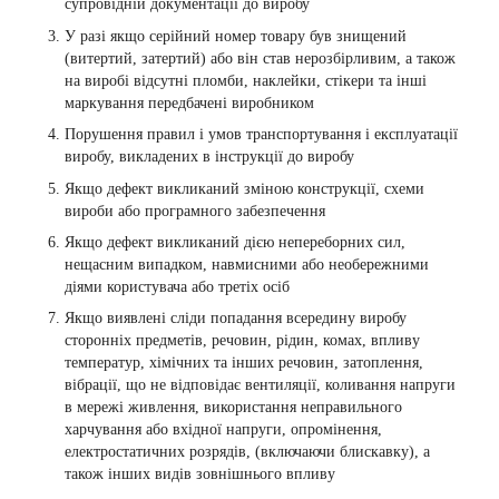
супровідній документації до виробу
У разі якщо серійний номер товару був знищений
(витертий, затертий) або він став нерозбірливим, а також
на виробі відсутні пломби, наклейки, стікери та інші
маркування передбачені виробником
Порушення правил і умов транспортування і експлуатації
виробу, викладених в інструкції до виробу
Якщо дефект викликаний зміною конструкції, схеми
вироби або програмного забезпечення
Якщо дефект викликаний дією непереборних сил,
нещасним випадком, навмисними або необережними
діями користувача або третіх осіб
Якщо виявлені сліди попадання всередину виробу
сторонніх предметів, речовин, рідин, комах, впливу
температур, хімічних та інших речовин, затоплення,
вібрації, що не відповідає вентиляції, коливання напруги
в мережі живлення, використання неправильного
харчування або вхідної напруги, опромінення,
електростатичних розрядів, (включаючи блискавку), а
також інших видів зовнішнього впливу