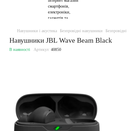
Навушники і акустика
Безпровідні навушники
Безпровідні 
Навушники JBL Wave Beam Black
В наявності
Артикул:
40850