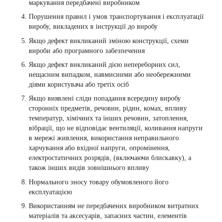
маркування передбачені виробником
Порушення правил і умов транспортування і експлуатації
виробу, викладених в інструкції до виробу
Якщо дефект викликаний зміною конструкції, схеми
вироби або програмного забезпечення
Якщо дефект викликаний дією непереборних сил,
нещасним випадком, навмисними або необережними
діями користувача або третіх осіб
Якщо виявлені сліди попадання всередину виробу
сторонніх предметів, речовин, рідин, комах, впливу
температур, хімічних та інших речовин, затоплення,
вібрації, що не відповідає вентиляції, коливання напруги
в мережі живлення, використання неправильного
харчування або вхідної напруги, опромінення,
електростатичних розрядів, (включаючи блискавку), а
також інших видів зовнішнього впливу
Нормального зносу товару обумовленого його
експлуатацією
Використанням не передбачених виробником витратних
матеріалів та аксесуарів, запасних частин, елементів