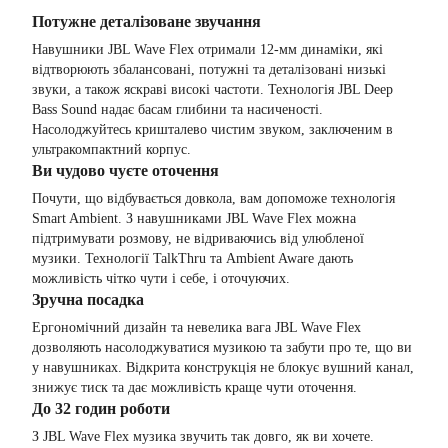
Потужне деталізоване звучання
Навушники JBL Wave Flex отримали 12-мм динаміки, які
відтворюють збалансовані, потужні та деталізовані низькі
звуки, а також яскраві високі частоти. Технологія JBL Deep
Bass Sound надає басам глибини та насиченості.
Насолоджуйтесь кришталево чистим звуком, заключеним в
ультракомпактний корпус.
Ви чудово чуєте оточення
Почути, що відбувається довкола, вам допоможе технологія
Smart Ambient. З навушниками JBL Wave Flex можна
підтримувати розмову, не відриваючись від улюбленої
музики. Технології TalkThru та Ambient Aware дають
можливість чітко чути і себе, і оточуючих.
Зручна посадка
Ергономічний дизайн та невелика вага JBL Wave Flex
дозволяють насолоджуватися музикою та забути про те, що ви
у навушниках. Відкрита конструкція не блокує вушний канал,
знижує тиск та дає можливість краще чути оточення.
До 32 годин роботи
З JBL Wave Flex музика звучить так довго, як ви хочете.