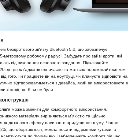
ня
м бездротового зв'язку Bluetooth 5.0, що забезпечує
-метровому робочому радіусі. Забудьте про зайві дроти, які
ікають від виконання основного завдання. Підключайте
i до двох ґаджетів одночасно та миттєво перемикайтеся між
від того, чи працюєте ви на ноутбуці, чи плануєте відповісти на
атично відтворюватиметься з девайса, який ви використовуєте в
иві події, де б ви не були.
конструкція
голів'я можна змінити для комфортного використання.
оникного матеріалу вирізняються м'якістю та щільно
ня додаткового ефекту пасивного придушення шуму. Чашки
0i, що обертаються, можна носити під різними кутами, а
і адаптуються до форми вух і забезпечують комфорт під час