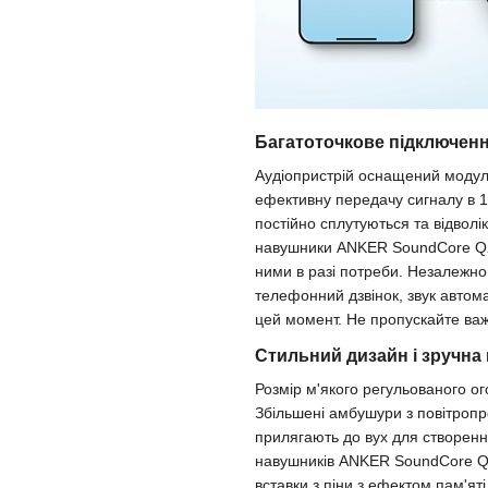
Багатоточкове підключен
Аудіопристрій оснащений модуле
ефективну передачу сигналу в 15
постійно сплутуються та відвол
навушники ANKER SoundCore Q20
ними в разі потреби. Незалежно 
телефонний дзвінок, звук автом
цей момент. Не пропускайте важл
Стильний дизайн і зручна 
Розмір м'якого регульованого о
Збільшені амбушури з повітропр
прилягають до вух для створен
навушників ANKER SoundCore Q2
вставки з піни з ефектом пам'ят