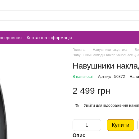
повернення
Контактна інформація
Головна
Навушники і акустика
Бе
Навушники накладні Anker SoundCore Q20
Навушники наклад
В наявності
Артикул: 50872
Напис
2 499 грн
Увійти
для відображення накоп
%
Купити
Опис