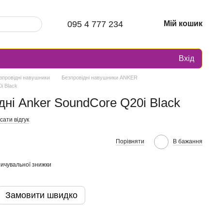
095 4 777 234
Мій кошик
Вхід
зпровідні навушники
Безпровідні навушники ANKER
i Black
ні Anker SoundCore Q20i Black
ати відгук
Порівняти
В бажання
ичувальної знижки
Замовити швидко