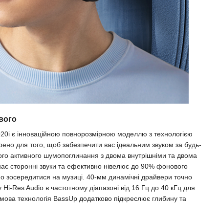
йвого
0i є інноваційною повнорозмірною моделлю з технологією
ено для того, щоб забезпечити вас ідеальним звуком за будь-
ого активного шумопоглинання з двома внутрішніми та двома
ає сторонні звуки та ефективно нівелює до 90% фонового
 зосередитися на музиці. 40-мм динамічні драйвери точно
 Hi-Res Audio в частотному діапазоні від 16 Гц до 40 кГц для
рмова технологія BassUp додатково підкреслює глибину та