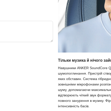
Тільки музика й нічого за
Навушники ANKER SoundCore Q2
шумопоглинання. Пристрій створ
яких обставин. Система гібридн
зовнішніми мікрофонами розпізн
шуму, допомагаючи максимально
відтворюють чіткий звук формату
повного занурення в музику. Фі
інтенсивність басів.