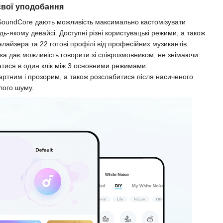
свої уподобання
SoundCore дають можливість максимально кастомізувати
дь-якому девайсі. Доступні різні користувацькі режими, а також
лайзера та 22 готові профілі від професійних музикантів.
ка дає можливість говорити зі співрозмовником, не знімаючи
тися в один клік між 3 основними режимами:
ртним і прозорим, а також розслабитися після насиченого
лого шуму.