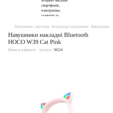
Навушники і акустика
Безпровідні навушники
Навушники на
Навушники накладні Bluetooth
HOCO W39 Cat Pink
Немає в наявності
Артикул:
38224