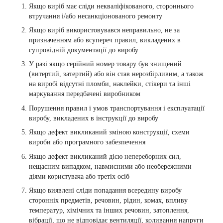
Якщо виріб має сліди некваліфікованого, стороннього
втручання і/або несанкціонованого ремонту
Якщо виріб використовувався неправильно, не за
призначенням або всупереч правил, викладених в
супровідній документації до виробу
У разі якщо серійний номер товару був знищений
(витертий, затертий) або він став нерозбірливим, а також
на виробі відсутні пломби, наклейки, стікери та інші
маркування передбачені виробником
Порушення правил і умов транспортування і експлуатації
виробу, викладених в інструкції до виробу
Якщо дефект викликаний зміною конструкції, схеми
вироби або програмного забезпечення
Якщо дефект викликаний дією непереборних сил,
нещасним випадком, навмисними або необережними
діями користувача або третіх осіб
Якщо виявлені сліди попадання всередину виробу
сторонніх предметів, речовин, рідин, комах, впливу
температур, хімічних та інших речовин, затоплення,
вібрації, що не відповідає вентиляції, коливання напруги