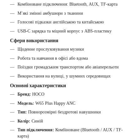
Комбіноване підключення: Bluetooth, AUX, TF-карта
М’які змінні амбушюри з тканини
Голосові підказки англійською та китайською
USB-C зарядка та міцний корпус з ABS-пластику
Сфери використання
Щоденне прослуховування музики
Робота та навчання в офісі або вдома
Поїздки громадським транспортом або авіаперельоти
Використання на вулиці, у шумних середовищах
Основні характеристики
Бренд:
HOCO
Модель:
W65 Plus Happy ANC
Тип:
Повнорозмірні бездротові навушники
Колір:
Синій
Тип підключення:
Комбіноване (Bluetooth / AUX / TF-
карта)