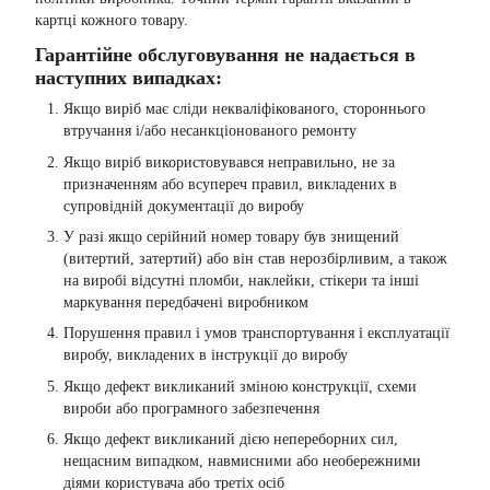
картці кожного товару.
Гарантійне обслуговування не надається в
наступних випадках:
Якщо виріб має сліди некваліфікованого, стороннього
втручання і/або несанкціонованого ремонту
Якщо виріб використовувався неправильно, не за
призначенням або всупереч правил, викладених в
супровідній документації до виробу
У разі якщо серійний номер товару був знищений
(витертий, затертий) або він став нерозбірливим, а також
на виробі відсутні пломби, наклейки, стікери та інші
маркування передбачені виробником
Порушення правил і умов транспортування і експлуатації
виробу, викладених в інструкції до виробу
Якщо дефект викликаний зміною конструкції, схеми
вироби або програмного забезпечення
Якщо дефект викликаний дією непереборних сил,
нещасним випадком, навмисними або необережними
діями користувача або третіх осіб