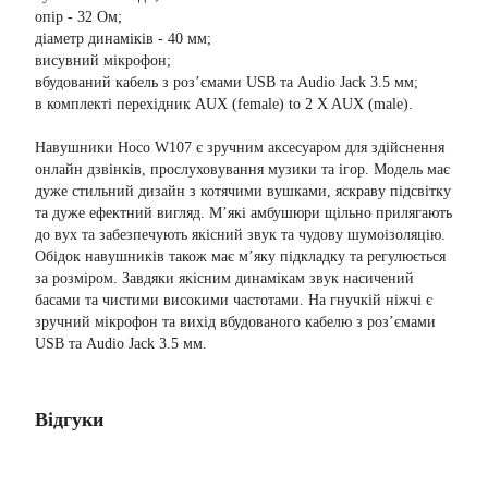
опір - 32 Ом;
діаметр динаміків - 40 мм;
висувний мікрофон;
вбудований кабель з роз’ємами USB та Audio Jack 3.5 мм;
в комплекті перехідник AUX (female) to 2 X AUX (male).
Навушники Hoco W107 є зручним аксесуаром для здійснення
онлайн дзвінків, прослуховування музики та ігор. Модель має
дуже стильний дизайн з котячими вушками, яскраву підсвітку
та дуже ефектний вигляд. М’які амбушюри щільно прилягають
до вух та забезпечують якісний звук та чудову шумоізоляцію.
Обідок навушників також має м’яку підкладку та регулюється
за розміром. Завдяки якісним динамікам звук насичений
басами та чистими високими частотами. На гнучкій ніжчі є
зручний мікрофон та вихід вбудованого кабелю з роз’ємами
USB та Audio Jack 3.5 мм.
Відгуки