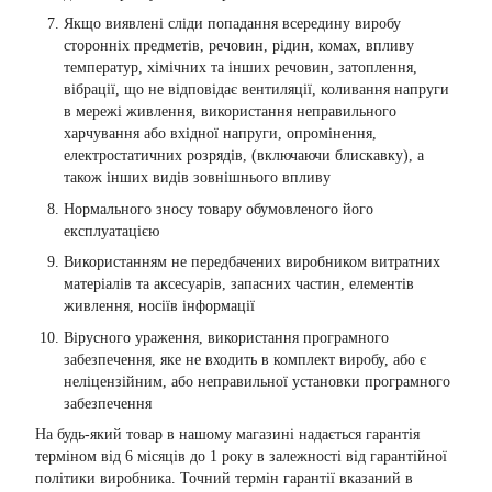
Якщо виявлені сліди попадання всередину виробу
сторонніх предметів, речовин, рідин, комах, впливу
температур, хімічних та інших речовин, затоплення,
вібрації, що не відповідає вентиляції, коливання напруги
в мережі живлення, використання неправильного
харчування або вхідної напруги, опромінення,
електростатичних розрядів, (включаючи блискавку), а
також інших видів зовнішнього впливу
Нормального зносу товару обумовленого його
експлуатацією
Використанням не передбачених виробником витратних
матеріалів та аксесуарів, запасних частин, елементів
живлення, носіїв інформації
Вірусного ураження, використання програмного
забезпечення, яке не входить в комплект виробу, або є
неліцензійним, або неправильної установки програмного
забезпечення
На будь-який товар в нашому магазині надається гарантія
терміном від 6 місяців до 1 року в залежності від гарантійної
політики виробника. Точний термін гарантії вказаний в