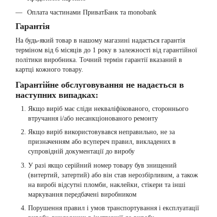
Оплата частинами ПриватБанк та monobank
Гарантія
На будь-який товар в нашому магазині надається гарантія
терміном від 6 місяців до 1 року в залежності від гарантійної
політики виробника. Точний термін гарантії вказаний в
картці кожного товару.
Гарантійне обслуговування не надається в
наступних випадках:
Якщо виріб має сліди некваліфікованого, стороннього
втручання і/або несанкціонованого ремонту
Якщо виріб використовувався неправильно, не за
призначенням або всупереч правил, викладених в
супровідній документації до виробу
У разі якщо серійний номер товару був знищений
(витертий, затертий) або він став нерозбірливим, а також
на виробі відсутні пломби, наклейки, стікери та інші
маркування передбачені виробником
Порушення правил і умов транспортування і експлуатації