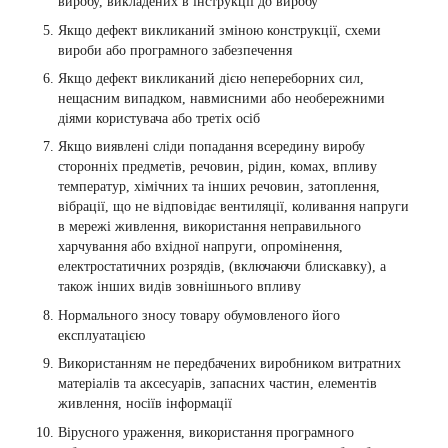
виробу, викладених в інструкції до виробу
Якщо дефект викликаний зміною конструкції, схеми
вироби або програмного забезпечення
Якщо дефект викликаний дією непереборних сил,
нещасним випадком, навмисними або необережними
діями користувача або третіх осіб
Якщо виявлені сліди попадання всередину виробу
сторонніх предметів, речовин, рідин, комах, впливу
температур, хімічних та інших речовин, затоплення,
вібрації, що не відповідає вентиляції, коливання напруги
в мережі живлення, використання неправильного
харчування або вхідної напруги, опромінення,
електростатичних розрядів, (включаючи блискавку), а
також інших видів зовнішнього впливу
Нормального зносу товару обумовленого його
експлуатацією
Використанням не передбачених виробником витратних
матеріалів та аксесуарів, запасних частин, елементів
живлення, носіїв інформації
Вірусного ураження, використання програмного