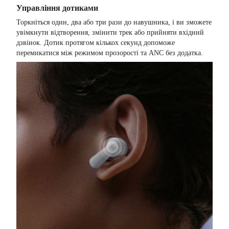
Управління дотиками
Торкніться один, два або три рази до навушника, і ви зможете
увімкнути відтворення, змінити трек або прийняти вхідний
дзвінок. Дотик протягом кількох секунд допоможе
перемикатися між режимом прозорості та ANC без додатка.