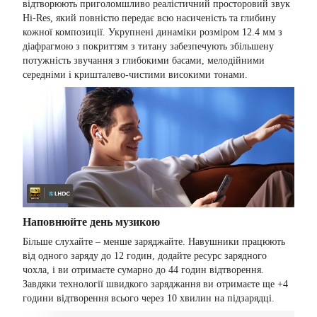
відтворюють приголомшливо реалістичний просторовий звук
Hi-Res, який повністю передає всю насиченість та глибину
кожної композиції. Укрупнені динаміки розміром 12.4 мм з
діафрагмою з покриттям з титану забезпечують збільшену
потужність звучання з глибокими басами, мелодійними
середніми і кришталево-чистими високими тонами.
Наповнюйте день музикою
Більше слухайте – менше заряджайте. Навушники працюють
від одного заряду до 12 годин, додайте ресурс зарядного
чохла, і ви отримаєте сумарно до 44 годин відтворення.
Завдяки технології швидкого заряджання ви отримаєте ще +4
години відтворення всього через 10 хвилин на підзарядці.