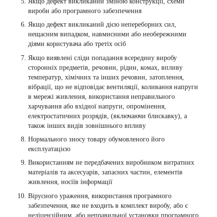
Якщо дефект викликаний зміною конструкції, схеми
вироби або програмного забезпечення
Якщо дефект викликаний дією непереборних сил,
нещасним випадком, навмисними або необережними
діями користувача або третіх осіб
Якщо виявлені сліди попадання всередину виробу
сторонніх предметів, речовин, рідин, комах, впливу
температур, хімічних та інших речовин, затоплення,
вібрації, що не відповідає вентиляції, коливання напруги
в мережі живлення, використання неправильного
харчування або вхідної напруги, опромінення,
електростатичних розрядів, (включаючи блискавку), а
також інших видів зовнішнього впливу
Нормального зносу товару обумовленого його
експлуатацією
Використанням не передбачених виробником витратних
матеріалів та аксесуарів, запасних частин, елементів
живлення, носіїв інформації
Вірусного ураження, використання програмного
забезпечення, яке не входить в комплект виробу, або є
неліцензійним, або неправильної установки програмного