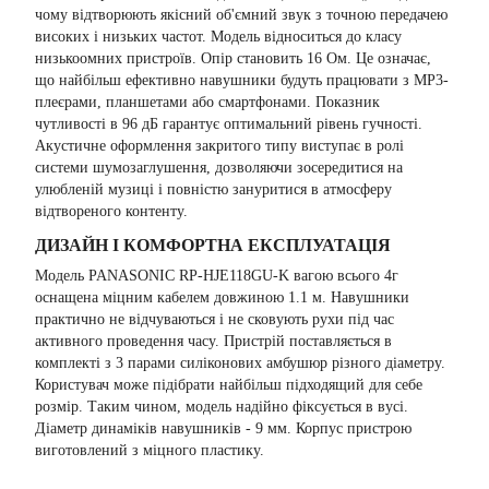
чому відтворюють якісний об'ємний звук з точною передачею
високих і низьких частот. Модель відноситься до класу
низькоомних пристроїв. Опір становить 16 Ом. Це означає,
що найбільш ефективно навушники будуть працювати з МР3-
плеєрами, планшетами або смартфонами. Показник
чутливості в 96 дБ гарантує оптимальний рівень гучності.
Акустичне оформлення закритого типу виступає в ролі
системи шумозаглушення, дозволяючи зосередитися на
улюбленій музиці і повністю зануритися в атмосферу
відтвореного контенту.
ДИЗАЙН І КОМФОРТНА ЕКСПЛУАТАЦІЯ
Модель PANASONIC RP-HJE118GU-K вагою всього 4г
оснащена міцним кабелем довжиною 1.1 м. Навушники
практично не відчуваються і не сковують рухи під час
активного проведення часу. Пристрій поставляється в
комплекті з 3 парами силіконових амбушюр різного діаметру.
Користувач може підібрати найбільш підходящий для себе
розмір. Таким чином, модель надійно фіксується в вусі.
Діаметр динаміків навушників - 9 мм. Корпус пристрою
виготовлений з міцного пластику.