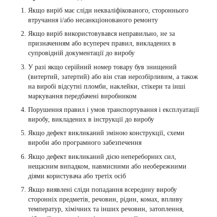
Якщо виріб має сліди некваліфікованого, стороннього
втручання і/або несанкціонованого ремонту
Якщо виріб використовувався неправильно, не за
призначенням або всупереч правил, викладених в
супровідній документації до виробу
У разі якщо серійний номер товару був знищений
(витертий, затертий) або він став нерозбірливим, а також
на виробі відсутні пломби, наклейки, стікери та інші
маркування передбачені виробником
Порушення правил і умов транспортування і експлуатації
виробу, викладених в інструкції до виробу
Якщо дефект викликаний зміною конструкції, схеми
вироби або програмного забезпечення
Якщо дефект викликаний дією непереборних сил,
нещасним випадком, навмисними або необережними
діями користувача або третіх осіб
Якщо виявлені сліди попадання всередину виробу
сторонніх предметів, речовин, рідин, комах, впливу
температур, хімічних та інших речовин, затоплення,