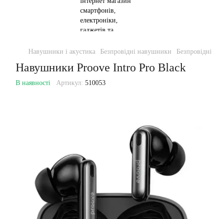
Навушники і акустика
Безпровідні навушники
Безпровідні 
Навушники Proove Intro Pro Black
В наявності
Артикул:
510053