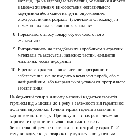
вібрації, що не відповідає вентиляції, коливання напруги
в мережі живлення, використання неправильного
харчування або вхідної напруги, опромінення,
електростатичних розрядів, (включаючи блискавку), а
також інших видів зовнішнього впливу
Нормального зносу товару обумовленого його
експлуатацією
Використанням не передбачених виробником витратних
матеріалів та аксесуарів, запасних частин, елементів
живлення, носіїв інформації
Вірусного ураження, використання програмного
забезпечення, яке не входить в комплект виробу, або є
неліцензійним, або неправильної установки програмного
забезпечення
На будь-який товар в нашому магазині надається гарантія
терміном від 6 місяців до 1 року в залежності від гарантійної
політики виробника. Точний термін гарантії вказаний в
картці кожного товару. При покупці, з товаром і чеком ви
отримуєте гарантійний талон, який дає право на
безкоштовний ремонт протягом всього терміну гарантії. У
тому випадку, якщо товар експлуатувався з порушенням