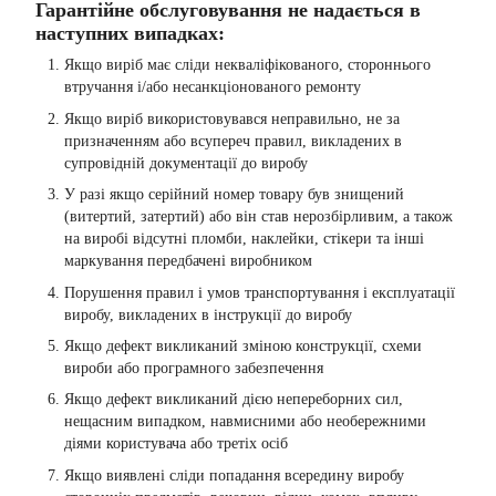
Гарантійне обслуговування не надається в
наступних випадках:
Якщо виріб має сліди некваліфікованого, стороннього
втручання і/або несанкціонованого ремонту
Якщо виріб використовувався неправильно, не за
призначенням або всупереч правил, викладених в
супровідній документації до виробу
У разі якщо серійний номер товару був знищений
(витертий, затертий) або він став нерозбірливим, а також
на виробі відсутні пломби, наклейки, стікери та інші
маркування передбачені виробником
Порушення правил і умов транспортування і експлуатації
виробу, викладених в інструкції до виробу
Якщо дефект викликаний зміною конструкції, схеми
вироби або програмного забезпечення
Якщо дефект викликаний дією непереборних сил,
нещасним випадком, навмисними або необережними
діями користувача або третіх осіб
Якщо виявлені сліди попадання всередину виробу