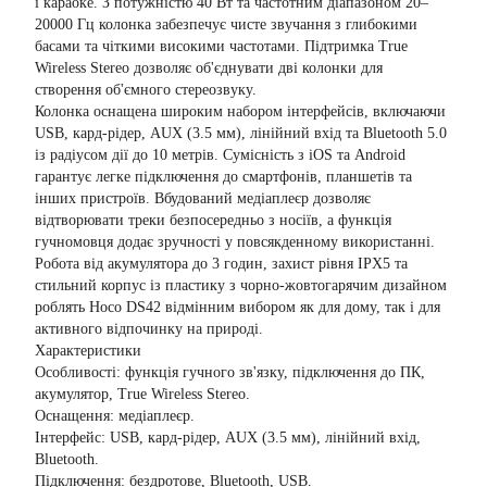
і караоке. З потужністю 40 Вт та частотним діапазоном 20–
20000 Гц колонка забезпечує чисте звучання з глибокими
басами та чіткими високими частотами. Підтримка True
Wireless Stereo дозволяє об'єднувати дві колонки для
створення об'ємного стереозвуку.
Колонка оснащена широким набором інтерфейсів, включаючи
USB, кард-рідер, AUX (3.5 мм), лінійний вхід та Bluetooth 5.0
із радіусом дії до 10 метрів. Сумісність з iOS та Android
гарантує легке підключення до смартфонів, планшетів та
інших пристроїв. Вбудований медіаплеєр дозволяє
відтворювати треки безпосередньо з носіїв, а функція
гучномовця додає зручності у повсякденному використанні.
Робота від акумулятора до 3 годин, захист рівня IPX5 та
стильний корпус із пластику з чорно-жовтогарячим дизайном
роблять Hoco DS42 відмінним вибором як для дому, так і для
активного відпочинку на природі.
Характеристики
Особливості: функція гучного зв'язку, підключення до ПК,
акумулятор, True Wireless Stereo.
Оснащення: медіаплеєр.
Інтерфейс: USB, кард-рідер, AUX (3.5 мм), лінійний вхід,
Bluetooth.
Підключення: бездротове, Bluetooth, USB.