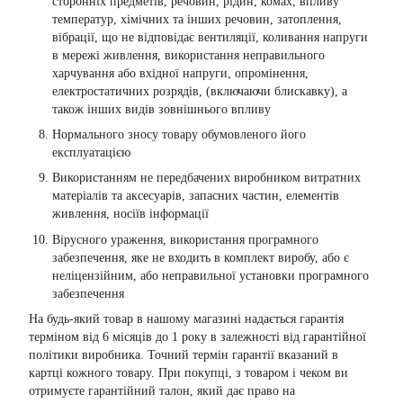
сторонніх предметів, речовин, рідин, комах, впливу
температур, хімічних та інших речовин, затоплення,
вібрації, що не відповідає вентиляції, коливання напруги
в мережі живлення, використання неправильного
харчування або вхідної напруги, опромінення,
електростатичних розрядів, (включаючи блискавку), а
також інших видів зовнішнього впливу
Нормального зносу товару обумовленого його
експлуатацією
Використанням не передбачених виробником витратних
матеріалів та аксесуарів, запасних частин, елементів
живлення, носіїв інформації
Вірусного ураження, використання програмного
забезпечення, яке не входить в комплект виробу, або є
неліцензійним, або неправильної установки програмного
забезпечення
На будь-який товар в нашому магазині надається гарантія
терміном від 6 місяців до 1 року в залежності від гарантійної
політики виробника. Точний термін гарантії вказаний в
картці кожного товару. При покупці, з товаром і чеком ви
отримуєте гарантійний талон, який дає право на