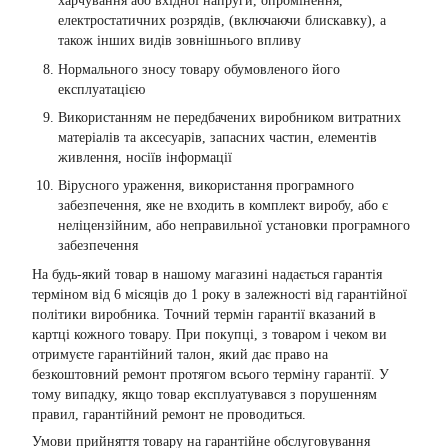
харчування або вхідної напруги, опромінення,
електростатичних розрядів, (включаючи блискавку), а
також інших видів зовнішнього впливу
Нормального зносу товару обумовленого його
експлуатацією
Використанням не передбачених виробником витратних
матеріалів та аксесуарів, запасних частин, елементів
живлення, носіїв інформації
Вірусного ураження, використання програмного
забезпечення, яке не входить в комплект виробу, або є
неліцензійним, або неправильної установки програмного
забезпечення
На будь-який товар в нашому магазині надається гарантія
терміном від 6 місяців до 1 року в залежності від гарантійної
політики виробника. Точний термін гарантії вказаний в
картці кожного товару. При покупці, з товаром і чеком ви
отримуєте гарантійний талон, який дає право на
безкоштовний ремонт протягом всього терміну гарантії. У
тому випадку, якщо товар експлуатувався з порушенням
правил, гарантійний ремонт не проводиться.
Умови прийняття товару на гарантійне обслуговування