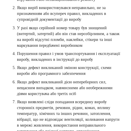
Якщо виріб використовувався неправильно, не за
призначенням або всупереч правил, викладених в
супровідній документації до виробу
У разі якщо серійний номер товару був знищений
(витертий, затертий) або він став нерозбірливим, а також
на виробі відсутні пломби, наклейки, стікери та інші
маркування передбачені виробником
Порушення правил і умов транспортування і експлуатації
виробу, викладених в інструкції до виробу
Якщо дефект викликаний зміною конструкції, схеми
вироби або програмного забезпечення
Якщо дефект викликаний дією непереборних сил,
нещасним випадком, навмисними або необережними
діями користувача або третіх осіб
Якщо виявлені сліди попадання всередину виробу
сторонніх предметів, речовин, рідин, комах, впливу
температур, хімічних та інших речовин, затоплення,
вібрації, що не відповідає вентиляції, коливання напруги
в мережі живлення, використання неправильного