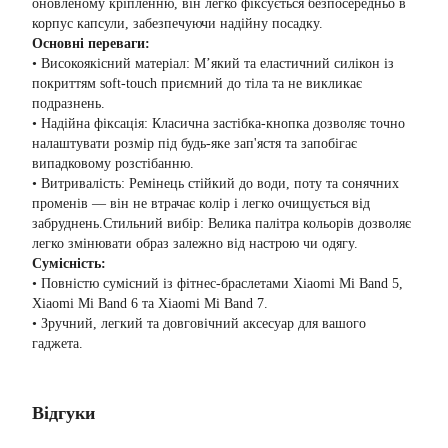
оновленому кріпленню, він легко фіксується безпосередньо в
корпус капсули, забезпечуючи надійну посадку.
Основні переваги:
• Високоякісний матеріал: М’який та еластичний силікон із
покриттям soft-touch приємний до тіла та не викликає
подразнень.
• Надійна фіксація: Класична застібка-кнопка дозволяє точно
налаштувати розмір під будь-яке зап'ястя та запобігає
випадковому розстібанню.
• Витривалість: Ремінець стійкий до води, поту та сонячних
променів — він не втрачає колір і легко очищується від
забруднень.Стильний вибір: Велика палітра кольорів дозволяє
легко змінювати образ залежно від настрою чи одягу.
Сумісність:
• Повністю сумісний із фітнес-браслетами Xiaomi Mi Band 5,
Xiaomi Mi Band 6 та Xiaomi Mi Band 7.
• Зручний, легкий та довговічний аксесуар для вашого
гаджета.
Відгуки