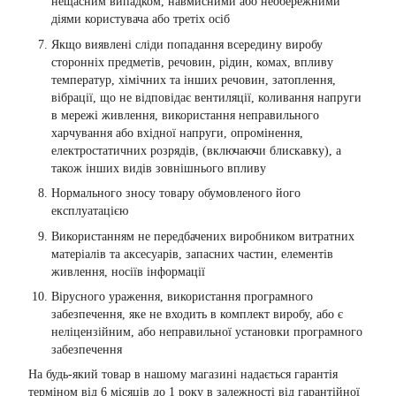
нещасним випадком, навмисними або необережними
діями користувача або третіх осіб
Якщо виявлені сліди попадання всередину виробу
сторонніх предметів, речовин, рідин, комах, впливу
температур, хімічних та інших речовин, затоплення,
вібрації, що не відповідає вентиляції, коливання напруги
в мережі живлення, використання неправильного
харчування або вхідної напруги, опромінення,
електростатичних розрядів, (включаючи блискавку), а
також інших видів зовнішнього впливу
Нормального зносу товару обумовленого його
експлуатацією
Використанням не передбачених виробником витратних
матеріалів та аксесуарів, запасних частин, елементів
живлення, носіїв інформації
Вірусного ураження, використання програмного
забезпечення, яке не входить в комплект виробу, або є
неліцензійним, або неправильної установки програмного
забезпечення
На будь-який товар в нашому магазині надається гарантія
терміном від 6 місяців до 1 року в залежності від гарантійної