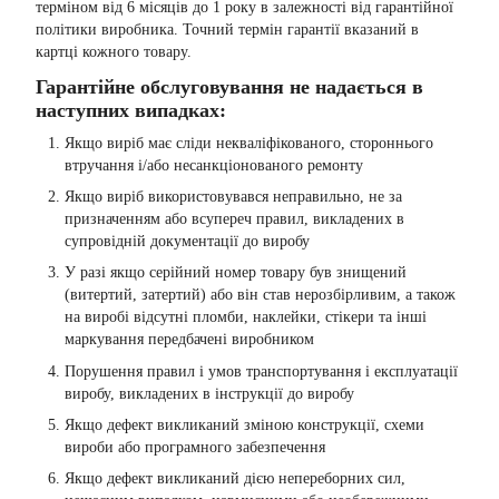
терміном від 6 місяців до 1 року в залежності від гарантійної
політики виробника. Точний термін гарантії вказаний в
картці кожного товару.
Гарантійне обслуговування не надається в
наступних випадках:
Якщо виріб має сліди некваліфікованого, стороннього
втручання і/або несанкціонованого ремонту
Якщо виріб використовувався неправильно, не за
призначенням або всупереч правил, викладених в
супровідній документації до виробу
У разі якщо серійний номер товару був знищений
(витертий, затертий) або він став нерозбірливим, а також
на виробі відсутні пломби, наклейки, стікери та інші
маркування передбачені виробником
Порушення правил і умов транспортування і експлуатації
виробу, викладених в інструкції до виробу
Якщо дефект викликаний зміною конструкції, схеми
вироби або програмного забезпечення
Якщо дефект викликаний дією непереборних сил,