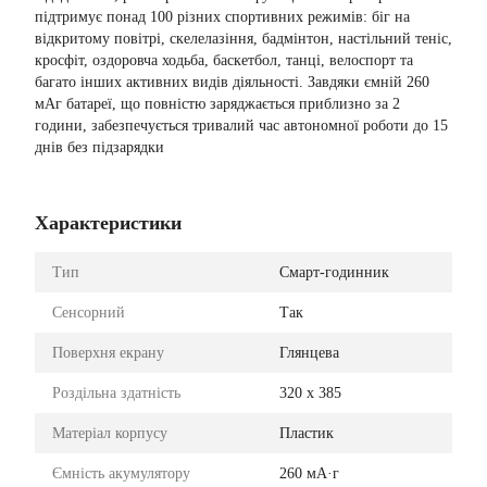
підтримує понад 100 різних спортивних режимів: біг на
відкритому повітрі, скелелазіння, бадмінтон, настільний теніс,
кросфіт, оздоровча ходьба, баскетбол, танці, велоспорт та
багато інших активних видів діяльності. Завдяки ємній 260
мАг батареї, що повністю заряджається приблизно за 2
години, забезпечується тривалий час автономної роботи до 15
днів без підзарядки
Характеристики
Тип
Смарт-годинник
Сенсорний
Так
Поверхня екрану
Глянцева
Роздільна здатність
320 х 385
Матеріал корпусу
Пластик
Ємність акумулятору
260 мА·г