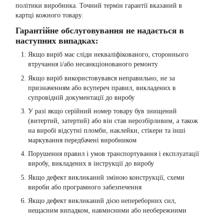
політики виробника. Точний термін гарантії вказаний в
картці кожного товару.
Гарантійне обслуговування не надається в
наступних випадках:
Якщо виріб має сліди некваліфікованого, стороннього
втручання і/або несанкціонованого ремонту
Якщо виріб використовувався неправильно, не за
призначенням або всупереч правил, викладених в
супровідній документації до виробу
У разі якщо серійний номер товару був знищений
(витертий, затертий) або він став нерозбірливим, а також
на виробі відсутні пломби, наклейки, стікери та інші
маркування передбачені виробником
Порушення правил і умов транспортування і експлуатації
виробу, викладених в інструкції до виробу
Якщо дефект викликаний зміною конструкції, схеми
вироби або програмного забезпечення
Якщо дефект викликаний дією непереборних сил,
нещасним випадком, навмисними або необережними