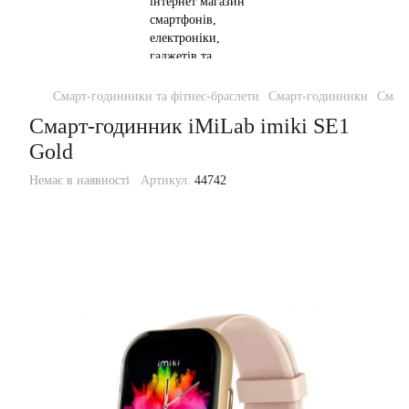
Смарт-годинники та фітнес-браслети
Смарт-годинники
Смарт
Смарт-годинник iMiLab imiki SE1
Gold
Немає в наявності
Артикул:
44742