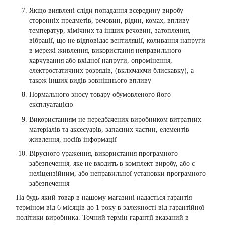
Якщо виявлені сліди попадання всередину виробу
сторонніх предметів, речовин, рідин, комах, впливу
температур, хімічних та інших речовин, затоплення,
вібрації, що не відповідає вентиляції, коливання напруги
в мережі живлення, використання неправильного
харчування або вхідної напруги, опромінення,
електростатичних розрядів, (включаючи блискавку), а
також інших видів зовнішнього впливу
Нормального зносу товару обумовленого його
експлуатацією
Використанням не передбачених виробником витратних
матеріалів та аксесуарів, запасних частин, елементів
живлення, носіїв інформації
Вірусного ураження, використання програмного
забезпечення, яке не входить в комплект виробу, або є
неліцензійним, або неправильної установки програмного
забезпечення
На будь-який товар в нашому магазині надається гарантія
терміном від 6 місяців до 1 року в залежності від гарантійної
політики виробника. Точний термін гарантії вказаний в