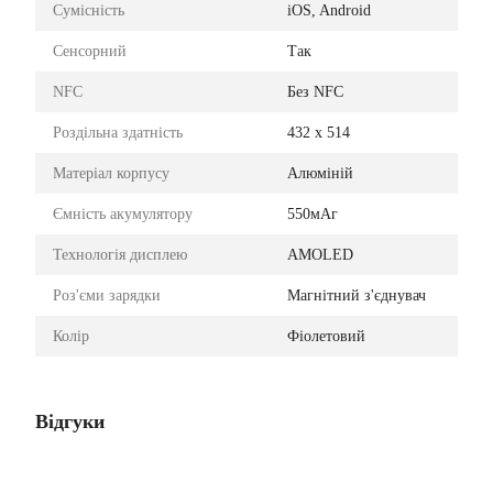
Сумісність
iOS, Android
Сенсорний
Так
NFC
Без NFC
Роздільна здатність
432 х 514
Матеріал корпусу
Алюміній
Ємність акумулятору
550мАг
Технологія дисплею
AMOLED
Роз'єми зарядки
Магнітний з'єднувач
Колір
Фіолетовий
Відгуки