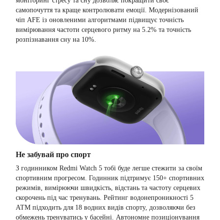
моніторинг стресу та сну дозволяє покращити своє
самопочуття та краще контролювати емоції. Модернізований
чіп AFE із оновленими алгоритмами підвищує точність
вимірювання частоти серцевого ритму на 5.2% та точність
розпізнавання сну на 10%.
Не забувай про спорт
З годинником Redmi Watch 5 тобі буде легше стежити за своїм
спортивним прогресом. Годинник підтримує 150+ спортивних
режимів, вимірюючи швидкість, відстань та частоту серцевих
скорочень під час тренувань. Рейтинг водонепроникності 5
АТМ підходить для 18 водних видів спорту, дозволяючи без
обмежень тренуватись у басейні. Автономне позиціонування