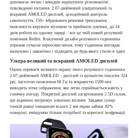
допомагає легше і швидше вирішувати різноманітні
повсякденні питання. 2.07-дюймовий ультратонкий та
яскравий AMOLED дисплей, цілодобовий контроль
самопочуття, 150+ вбудованих режимів тренування,
можливість керувати музикою та приймати дзвінки, до 24
днів роботи на одному заряді – все це твій новий розумний
помічник Redmi. Класичний дизайн розумного годинника
отримав сучасне переосмислення, тому годинник виглядає
вишукано і лаконічно і підходить до будь-якого стилю в одязі.
Ультра-великий та яскравий AMOLED дисплей
Оціни переваги великого екрану твого розумного годинника.
2.07-дюймовий AMOLED – дисплей із щільністю пікселів 324
ppi, частотою оновлення 60 Гц та яскравістю 1500 нит
виводить чітке зображення, яке легко сприймається навіть у
сонячну погоду. Покритий дисплей загартованим 2.5D склом,
що відмінно витримує зовнішні впливи. Завдяки супер-
тонкій рамці товщиною всього 2 мм екран займає 82%
поверхні, вміщуючи більше потрібної та корисної інофрмації.