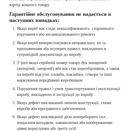
картці кожного товару.
Гарантійне обслуговування не надається в
наступних випадках:
Якщо виріб має сліди некваліфікованого, стороннього
втручання і/або несанкціонованого ремонту
Якщо виріб використовувався неправильно, не за
призначенням або всупереч правил, викладених в
супровідній документації до виробу
У разі якщо серійний номер товару був знищений
(витертий, затертий) або він став нерозбірливим, а також
на виробі відсутні пломби, наклейки, стікери та інші
маркування передбачені виробником
Порушення правил і умов транспортування і експлуатації
виробу, викладених в інструкції до виробу
Якщо дефект викликаний зміною конструкції, схеми
вироби або програмного забезпечення
Якщо дефект викликаний дією непереборних сил,
нещасним випадком, навмисними або необережними
діями користувача або третіх осіб