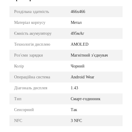
Роздільна здатність
466х466
Матеріал корпусу
Метал
Ємність акумулятору
495мАг
Технологія дисплею
AMOLED
Роз'єми зарядки
Магнітний з'єднувач
Колір
Чорний
Операційна система
Android Wear
Діагональ дисплея
1.43
Тип
Смарт-годинник
Сенсорний
Так
NFC
3 NFC