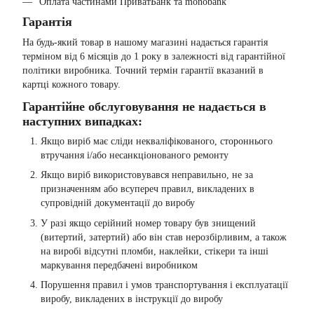
Оплата частинами ПриватБанк та monobank
Гарантія
На будь-який товар в нашому магазині надається гарантія
терміном від 6 місяців до 1 року в залежності від гарантійної
політики виробника. Точний термін гарантії вказаний в
картці кожного товару.
Гарантійне обслуговування не надається в
наступних випадках:
Якщо виріб має сліди некваліфікованого, стороннього
втручання і/або несанкціонованого ремонту
Якщо виріб використовувався неправильно, не за
призначенням або всупереч правил, викладених в
супровідній документації до виробу
У разі якщо серійний номер товару був знищений
(витертий, затертий) або він став нерозбірливим, а також
на виробі відсутні пломби, наклейки, стікери та інші
маркування передбачені виробником
Порушення правил і умов транспортування і експлуатації
виробу, викладених в інструкції до виробу