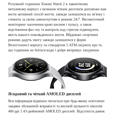
Розумний годинник Xiaomi Watch 2 в лаконічному
металевому корпусі з великим чітким дисплеєм допоможе вам
вести активний спосіб життя, завжди залишатися на зв'язку і
стежити за своїм самопочуттям в режимі 24/7. Високоточний
моніторинг насичення крові киснем і пульсу, а також
відстеження фаз сну та контроль над стресом підвищують
якість вашого повсякденного життя. Вбудовані спортивні
режими дадуть змогу завжди залишатися у формі.
Вологозахист корпусу за стандартом 5 АТМ свідчить про те,
що годинник не боїться води і добре витримує занурення.
Яскравий та чіткий AMOLED дисплей
Вся інформація відмінно читається при будь-якому освітленні
завдяки збільшеній яскравості та високій щільності пікселів
460 ppi 1.43-дюймовий AMOLED дисплей. Відсутність рамок