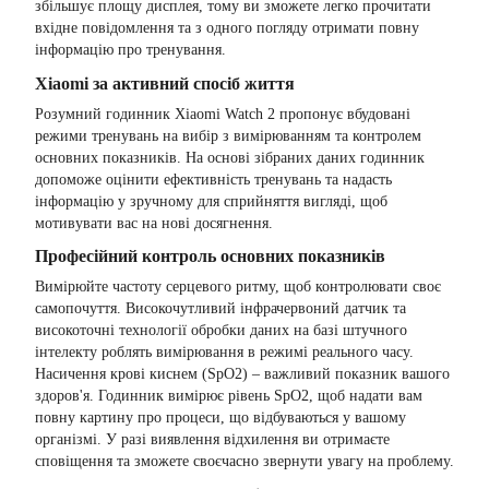
збільшує площу дисплея, тому ви зможете легко прочитати
вхідне повідомлення та з одного погляду отримати повну
інформацію про тренування.
Xiaomi за активний спосіб життя
Розумний годинник Xiaomi Watch 2 пропонує вбудовані
режими тренувань на вибір з вимірюванням та контролем
основних показників. На основі зібраних даних годинник
допоможе оцінити ефективність тренувань та надасть
інформацію у зручному для сприйняття вигляді, щоб
мотивувати вас на нові досягнення.
Професійний контроль основних показників
Вимірюйте частоту серцевого ритму, щоб контролювати своє
самопочуття. Високочутливий інфрачервоний датчик та
високоточні технології обробки даних на базі штучного
інтелекту роблять вимірювання в режимі реального часу.
Насичення крові киснем (SpO2) – важливий показник вашого
здоров'я. Годинник вимірює рівень SpO2, щоб надати вам
повну картину про процеси, що відбуваються у вашому
організмі. У разі виявлення відхилення ви отримаєте
сповіщення та зможете своєчасно звернути увагу на проблему.