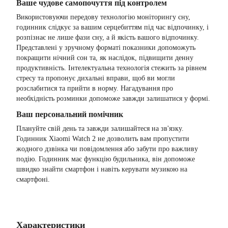
Ваше чудове самопочуття під контролем
Використовуючи передову технологію моніторингу сну,
годинник слідкує за вашим серцебиттям під час відпочинку, і
розпізнає не лише фази сну, а й якість вашого відпочинку.
Представлені у зручному форматі показники допоможуть
покращити нічний сон та, як наслідок, підвищити денну
продуктивність. Інтелектуальна технологія стежить за рівнем
стресу та пропонує дихальні вправи, щоб ви могли
розслабитися та прийти в норму. Нагадування про
необхідність розминки допоможе завжди залишатися у формі.
Ваш персональний помічник
Плануйте свій день та завжди залишайтеся на зв'язку.
Годинник Xiaomi Watch 2 не дозволить вам пропустити
жодного дзвінка чи повідомлення або забути про важливу
подію. Годинник має функцію будильника, він допоможе
швидко знайти смартфон і навіть керувати музикою на
смартфоні.
Характеристики