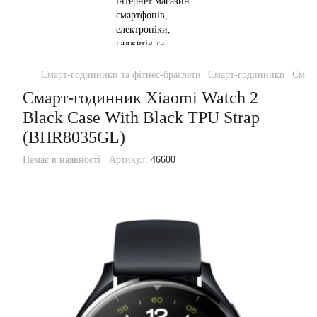
Смарт-годинники та фітнес-браслети
Смарт-годинники
Смар
Смарт-годинник Xiaomi Watch 2
Black Case With Black TPU Strap
(BHR8035GL)
Немає в наявності
Артикул:
46600