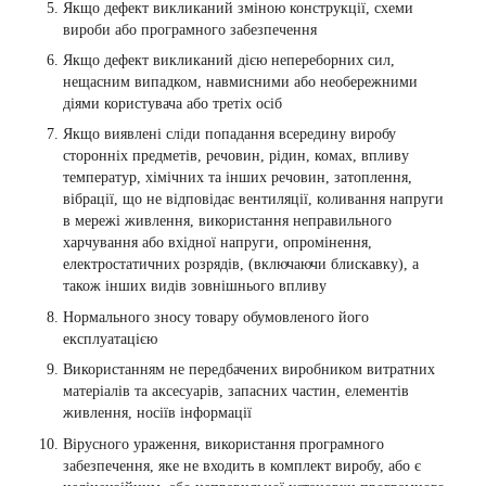
Якщо дефект викликаний зміною конструкції, схеми
вироби або програмного забезпечення
Якщо дефект викликаний дією непереборних сил,
нещасним випадком, навмисними або необережними
діями користувача або третіх осіб
Якщо виявлені сліди попадання всередину виробу
сторонніх предметів, речовин, рідин, комах, впливу
температур, хімічних та інших речовин, затоплення,
вібрації, що не відповідає вентиляції, коливання напруги
в мережі живлення, використання неправильного
харчування або вхідної напруги, опромінення,
електростатичних розрядів, (включаючи блискавку), а
також інших видів зовнішнього впливу
Нормального зносу товару обумовленого його
експлуатацією
Використанням не передбачених виробником витратних
матеріалів та аксесуарів, запасних частин, елементів
живлення, носіїв інформації
Вірусного ураження, використання програмного
забезпечення, яке не входить в комплект виробу, або є