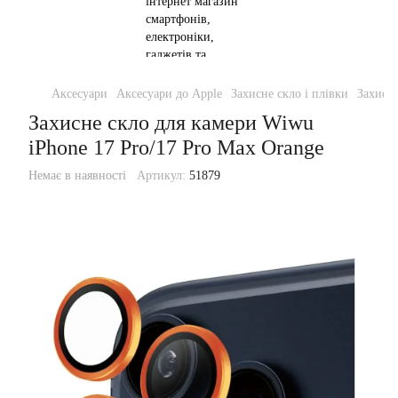
Аксесуари
Аксесуари до Apple
Захисне скло і плівки
Захисне
Захисне скло для камери Wiwu
iPhone 17 Pro/17 Pro Max Orange
Немає в наявності
Артикул:
51879