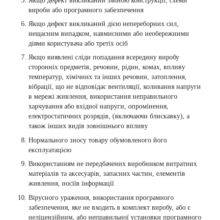
Якщо дефект викликаний зміною конструкції, схеми
вироби або програмного забезпечення
Якщо дефект викликаний дією непереборних сил,
нещасним випадком, навмисними або необережними
діями користувача або третіх осіб
Якщо виявлені сліди попадання всередину виробу
сторонніх предметів, речовин, рідин, комах, впливу
температур, хімічних та інших речовин, затоплення,
вібрації, що не відповідає вентиляції, коливання напруги
в мережі живлення, використання неправильного
харчування або вхідної напруги, опромінення,
електростатичних розрядів, (включаючи блискавку), а
також інших видів зовнішнього впливу
Нормального зносу товару обумовленого його
експлуатацією
Використанням не передбачених виробником витратних
матеріалів та аксесуарів, запасних частин, елементів
живлення, носіїв інформації
Вірусного ураження, використання програмного
забезпечення, яке не входить в комплект виробу, або є
неліцензійним, або неправильної установки програмного