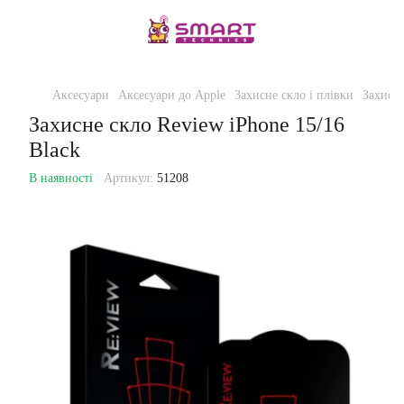
Аксесуари
Аксесуари до Apple
Захисне скло і плівки
Захисне
Захисне скло Review iPhone 15/16
Black
В наявності
Артикул:
51208