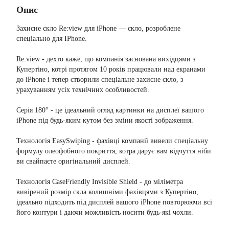
Опис
Захисне скло Re:view для iPhone — скло, розроблене
спеціально для IPhone.
Re:view - дехто каже, що компанія заснована вихідцями з
Купертіно, котрі протягом 10 років працювали над екранами
до iPhone і тепер створили спеціальне захисне скло, з
урахуванням усіх технічних особливостей.
Серія 180° - це ідеальний огляд картинки на дисплеї вашого
iPhone під будь-яким кутом без зміни якості зображення.
Технологія EasySwiping - фахівці компанії вивели спеціальну
формулу олеофобного покриття, котра дарує вам відчуття ніби
ви свайпаєте оригінальний дисплей.
Технологія CaseFriendly Invisible Shield - до міліметра
вивірений розмір скла колишніми фахівцями з Купертіно,
ідеально підходить під дисплей вашого iPhone повторюючи всі
його контури і даючи можливість носити будь-які чохли.