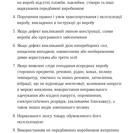
на виробі відсутні пломби, наклейки, стікери та інші
маркування передбачені виробником
Порушення правил і умов транспортування і експлуатації
виробу, викладених в інструкції до виробу
Якщо дефект викликаний зміною конструкції, схеми
вироби або програмного забезпечення
Якщо дефект викликаний дією непереборних сил,
нещасним випадком, навмисними або необережними
діями користувача або третіх осіб
Якщо виявлені сліди попадання всередину виробу
сторонніх предметів, речовин, рідин, комах, впливу
температур, хімічних та інших речовин, затоплення,
вібрації, що не відповідає вентиляції, коливання напруги
в мережі живлення, використання неправильного
харчування або вхідної напруги, опромінення,
електростатичних розрядів, (включаючи блискавку), а
також інших видів зовнішнього впливу
Нормального зносу товару обумовленого його
експлуатацією
Використанням не передбачених виробником витратних