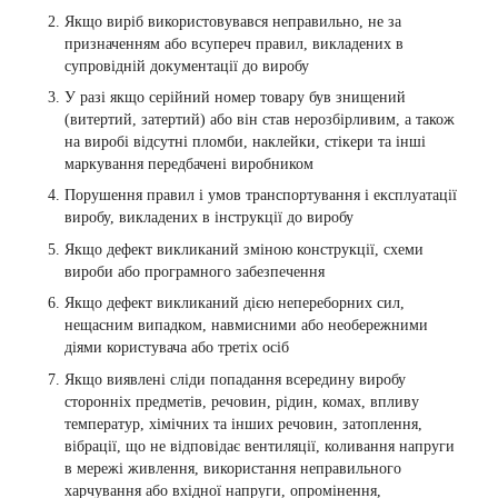
Якщо виріб використовувався неправильно, не за
призначенням або всупереч правил, викладених в
супровідній документації до виробу
У разі якщо серійний номер товару був знищений
(витертий, затертий) або він став нерозбірливим, а також
на виробі відсутні пломби, наклейки, стікери та інші
маркування передбачені виробником
Порушення правил і умов транспортування і експлуатації
виробу, викладених в інструкції до виробу
Якщо дефект викликаний зміною конструкції, схеми
вироби або програмного забезпечення
Якщо дефект викликаний дією непереборних сил,
нещасним випадком, навмисними або необережними
діями користувача або третіх осіб
Якщо виявлені сліди попадання всередину виробу
сторонніх предметів, речовин, рідин, комах, впливу
температур, хімічних та інших речовин, затоплення,
вібрації, що не відповідає вентиляції, коливання напруги
в мережі живлення, використання неправильного
харчування або вхідної напруги, опромінення,