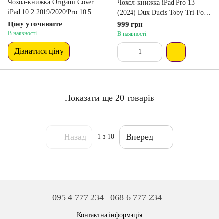
Чохол-книжка Origami Cover
Чохол-книжка iPad Pro 13
iPad 10.2 2019/2020/Pro 10.5
(2024) Dux Ducis Toby Tri-Fold
2017/Air10.5 2019 Gold
Smart Folio Case Blue
Ціну уточнюйте
999 грн
В наявності
В наявності
Дізнатися ціну
Показати ще 20 товарів
Назад
Вперед
1
з 10
095 4 777 234
068 6 777 234
Контактна інформація