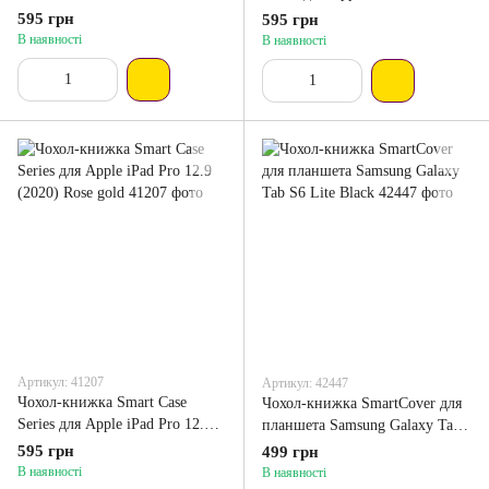
(2020) Hot pink
595 грн
595 грн
В наявності
В наявності
Артикул: 41207
Артикул: 42447
Чохол-книжка Smart Case
Чохол-книжка SmartCover для
Series для Apple iPad Pro 12.9
планшета Samsung Galaxy Tab
(2020) Rose gold
S6 Lite Black
595 грн
499 грн
В наявності
В наявності