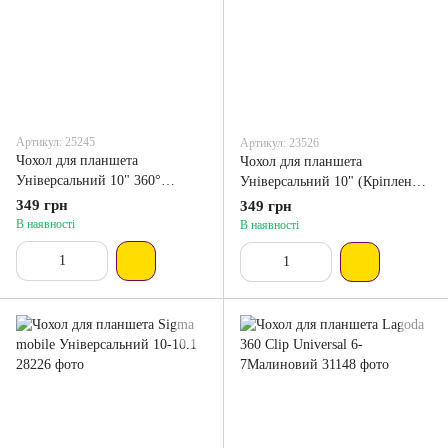
Артикул: 25245
Артикул: 23526
Чохол для планшета
Чохол для планшета
Універсальний 10" 360°
Універсальний 10" (Кріплення
(Кріплення гачок) Pink
гачок) Red
349 грн
349 грн
В наявності
В наявності