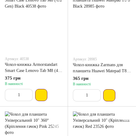
Артикул: 40538
Артикул: 28985
Чохол-книжка Armorstandart
Чохол-книжка Zarmans для
Smart Case Lenovo Tab M8 (4rd
планшета Huawei Matepad T8 8
Gen) Black
Black
375 грн
365 грн
В наявності
В наявності