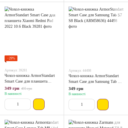
−29%
Артикул: 39281
Артикул: 44498
Чохол-книжка ArmorStandart
Чохол-книжка ArmorStandart
Smart Case для планшета
Smart Case для Samsung Tab S7
Xiaomi Redmi Pad 2022 10.6
S8 Black (ARM58636)
349 грн
349 грн
495 грн
Black
В наявності
В наявності