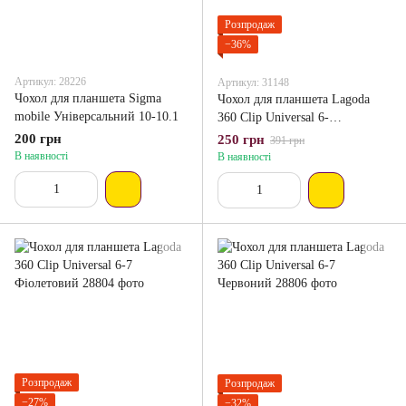
Розпродаж
−36%
Артикул: 28226
Артикул: 31148
Чохол для планшета Sigma
Чохол для планшета Lagoda
mobile Універсальний 10-10.1
360 Clip Universal 6-
7Малиновий
200 грн
250 грн
391 грн
В наявності
В наявності
Розпродаж
Розпродаж
−27%
−32%