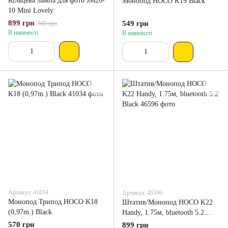
Кільцева лампа для фото JM26-
Монопод HOCO K19 Black
10 Mini Lovely
899 грн
549 грн
945 грн
В наявності
В наявності
Артикул: 41034
Артикул: 46596
Монопод Трипод HOCO K18
Штатив/Монопод HOCO K22
(0,97m.) Black
Handy, 1.75м, bluetooth 5.2
Black
570 грн
899 грн