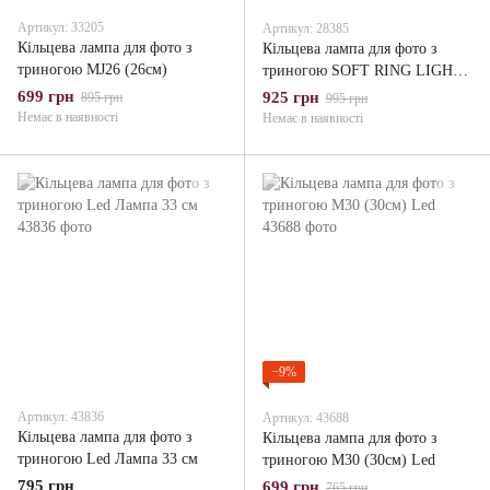
Артикул: 33205
Артикул: 28385
Кільцева лампа для фото з
Кільцева лампа для фото з
триногою MJ26 (26см)
триногою SOFT RING LIGHT
(RGB) MJ33
699 грн
925 грн
895 грн
995 грн
Немає в наявності
Немає в наявності
−9%
Артикул: 43836
Артикул: 43688
Кільцева лампа для фото з
Кільцева лампа для фото з
триногою Led Лампа 33 см
триногою M30 (30см) Led
795 грн
699 грн
765 грн