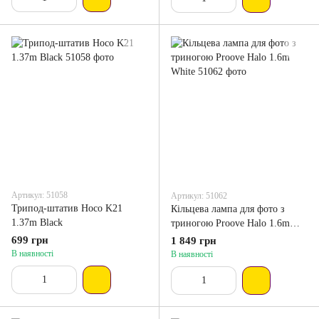
Артикул: 51058
Артикул: 51062
Трипод-штатив Hoco K21
Кільцева лампа для фото з
1.37m Black
триногою Proove Halo 1.6m
White
699 грн
1 849 грн
В наявності
В наявності