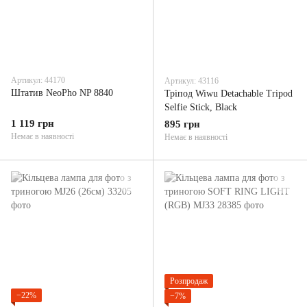
Артикул: 44170
Артикул: 43116
Штатив NeoPho NP 8840
Тріпод Wiwu Detachable Tripod
Selfie Stick, Black
1 119 грн
895 грн
Немає в наявності
Немає в наявності
Розпродаж
−22%
−7%