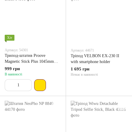
Хіт
Артикул: 54301
Артикул: 44671
Трипод-штатив Proove
Тріпод VELBON EX-230 II
Magnetic Stick Plus 1045mm
with smartphone holder
Black
999 грн
1 695 грн
В наявності
Немає в наявності