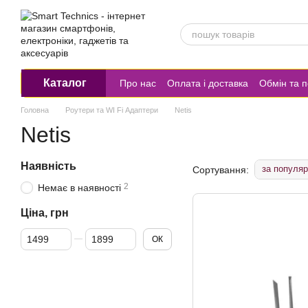
Перейти до основного контенту
Каталог
Про нас
Оплата і доставка
Обмін та 
Головна
Роутери та WI Fi Адаптери
Netis
Netis
Наявність
за популяр
Сортування:
2
Немає в наявності
Ціна, грн
Від Ціна, грн
До Ціна, грн
ОК