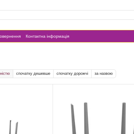
повернення
Контактна інформація
ністю
спочатку дешевше
спочатку дорожчі
за назвою