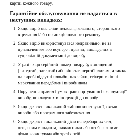
картці кожного товару.
Гарантійне обслуговування не надається в
наступних випадках:
Якщо виріб має сліди некваліфікованого, стороннього
втручання і/або несанкціонованого ремонту
Якщо виріб використовувався неправильно, не за
призначенням або всупереч правил, викладених в
супровідній документації до виробу
У разі якщо серійний номер товару був знищений
(витертий, затертий) або він став нерозбірливим, а також
на виробі відсутні пломби, наклейки, стікери та інші
маркування передбачені виробником
Порушення правил і умов транспортування і експлуатації
виробу, викладених в інструкції до виробу
Якщо дефект викликаний зміною конструкції, схеми
вироби або програмного забезпечення
Якщо дефект викликаний дією непереборних сил,
нещасним випадком, навмисними або необережними
діями користувача або третіх осіб