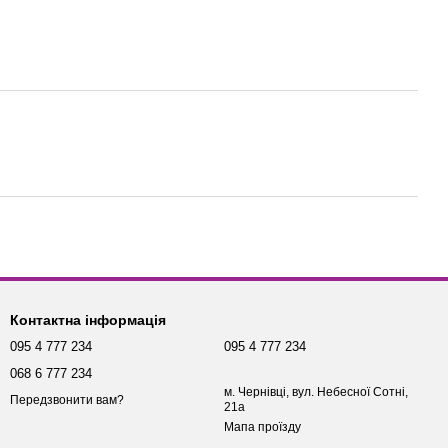
Контактна інформація
095 4 777 234
095 4 777 234
068 6 777 234
м. Чернівці, вул. Небесної Сотні,
Передзвонити вам?
21а
Мапа проїзду