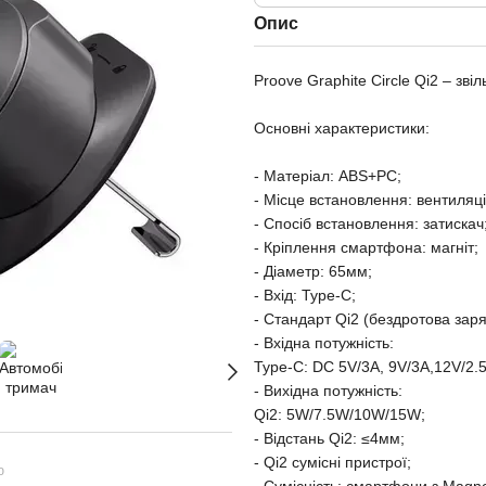
Опис
Proove Graphite Circle Qi2 – зв
Основні характеристики:
- Матеріал: ABS+PC;
- Місце встановлення: вентиляці
- Спосіб встановлення: затискач
- Кріплення смартфона: магніт;
- Діаметр: 65мм;
- Вхід: Type-C;
- Стандарт Qi2 (бездротова заря
- Вхідна потужність:
Type-C: DC 5V/3A, 9V/3A,12V/2.
- Вихідна потужність:
Qi2: 5W/7.5W/10W/15W;
- Відстань Qi2: ≤4мм;
- Qi2 сумісні пристрої;
ю