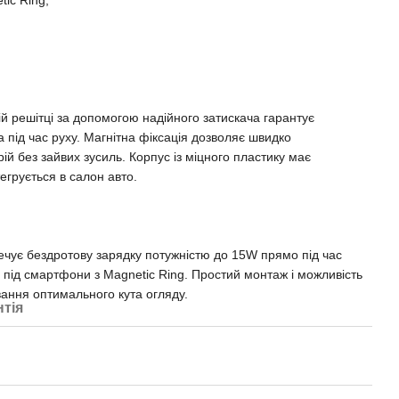
tic Ring;
ій решітці за допомогою надійного затискача гарантує
під час руху. Магнітна фіксація дозволяє швидко
ій без зайвих зусиль. Корпус із міцного пластику має
тегрується в салон авто.
ечує бездротову зарядку потужністю до 15W прямо під час
 під смартфони з Magnetic Ring. Простий монтаж і можливість
ння оптимального кута огляду.
нтія