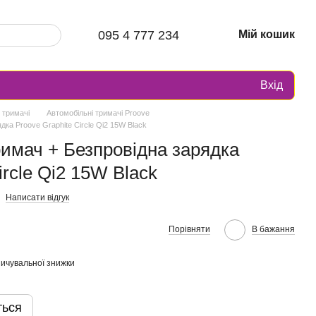
095 4 777 234
Мій кошик
Вхід
 тримачі
Автомобільні тримачі Proove
ка Proove Graphite Circle Qi2 15W Black
имач + Безпровідна зарядка
ircle Qi2 15W Black
Написати відгук
Порівняти
В бажання
ичувальної знижки
ться