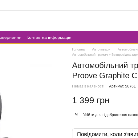
повернення
Контактна інформація
Головна
Автотовари
Автомобільні
Автомобільний тримач + Безпровідна заряд
Автомобільний тр
Proove Graphite C
Немає в наявності
Артикул: 50761
1 399 грн
Увійти
для відображення накоп
%
Повідомити, коли з'яви