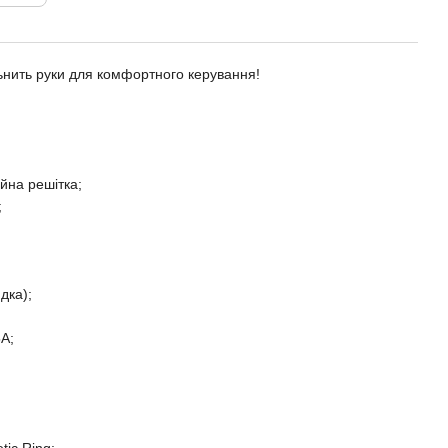
ільнить руки для комфортного керування!
йна решітка;
;
дка);
5A;