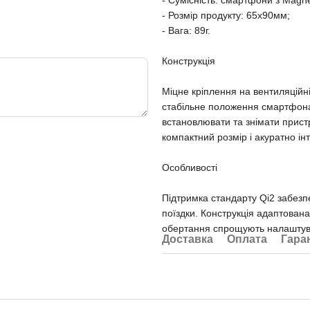
- Сумісність: смартфони з Magne
- Розмір продукту: 65х90мм;
- Вага: 89г.
Конструкція
Міцне кріплення на вентиляційн
стабільне положення смартфона 
встановлювати та знімати пристр
компактний розмір і акуратно ін
Особливості
Підтримка стандарту Qi2 забезп
поїздки. Конструкція адаптована
обертання спрощують налаштува
Доставка
Оплата
Гара