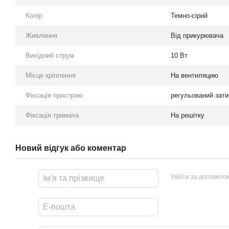
Колір
Темно-сірий
Живлення
Від прикурювача
Вихідний струм
10 Вт
Місце кріплення
На вентиляцию
Фіксація пристрою
регульований зати
Фіксація тримача
На решітку
Новий відгук або коментар
Увійти за допомого