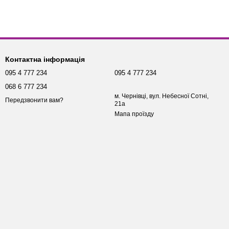
Контактна інформація
095 4 777 234
095 4 777 234
068 6 777 234
м. Чернівці, вул. Небесної Сотні,
Передзвонити вам?
21а
Мапа проїзду