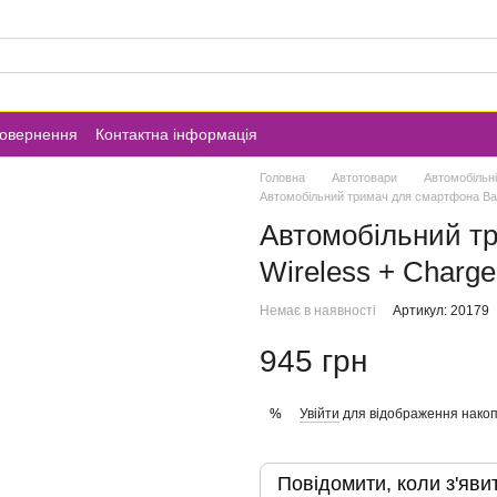
повернення
Контактна інформація
Головна
Автотовари
Автомобільні
Автомобільний тримач для смартфона Bas
Автомобільний т
Wireless + Charg
Немає в наявності
Артикул: 20179
945 грн
Увійти
для відображення накоп
%
Повідомити, коли з'яви