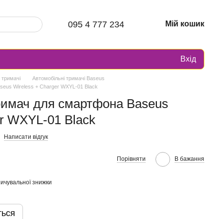
095 4 777 234
Мій кошик
Вхід
 тримачі
Автомобільні тримачі Baseus
eus Wireless + Charger WXYL-01 Black
римач для смартфона Baseus
er WXYL-01 Black
Написати відгук
Порівняти
В бажання
ичувальної знижки
ться