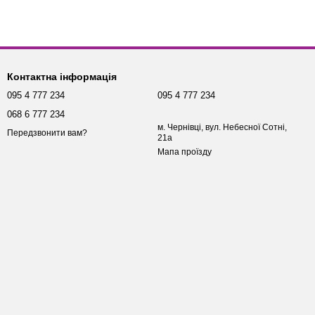
Контактна інформація
095 4 777 234
095 4 777 234
068 6 777 234
м. Чернівці, вул. Небесної Сотні,
Передзвонити вам?
21а
Мапа проїзду