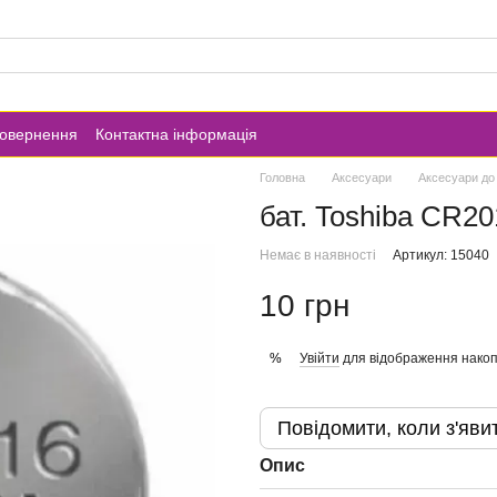
повернення
Контактна інформація
Головна
Аксесуари
Аксесуари до
бат. Toshiba CR20
Немає в наявності
Артикул: 15040
10 грн
Увійти
для відображення накоп
%
Повідомити, коли з'яви
Опис