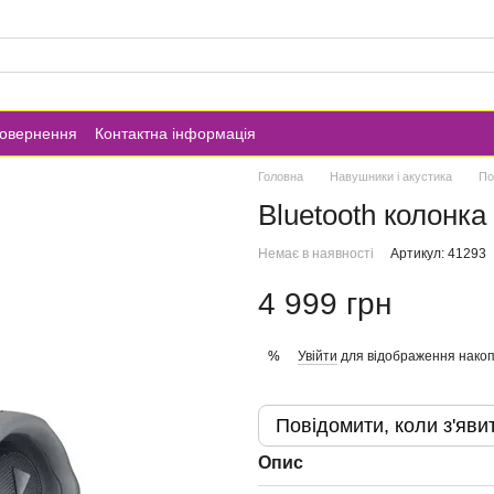
повернення
Контактна інформація
Головна
Навушники і акустика
По
Bluetooth колонка
Немає в наявності
Артикул: 41293
4 999 грн
Увійти
для відображення накоп
%
Повідомити, коли з'яви
Опис