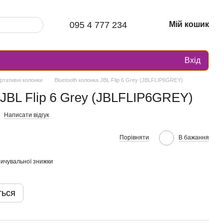
095 4 777 234
Мій кошик
Вхід
ртативні колонки
Bluetooth колонка JBL Flip 6 Grey (JBLFLIP6GREY)
 JBL Flip 6 Grey (JBLFLIP6GREY)
Написати відгук
Порівняти
В бажання
ичувальної знижки
ться