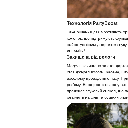
Технологія PartyBoost
Таке рішення дає можливість орг
колонок, що підтримують функці
найпотужнішим джерелом звуку. О
динаміки!
Захищена від вологи
Модель захищена за стандартом 
біля джерел вологи: басейн, ш
веселому проведенню часу. При
роз'єму. Вона реалізована у вигл
пролунає звуковий сигнал, що п
реагують на сіль та будь-які хімі