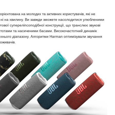
орієнтована на молодих та активних користувачів, які не
 ні на хвилину. Ви завжди зможете насолодитися улюбленими
ової супереліпсоподібної конструкції, що транслює звукові
стотами та насиченими басами. Високочастотний динамік
ерхнього діапазону. Алгоритми Harman оптимізували звучання
поживачів.