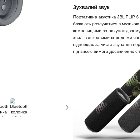
Зухвалий звук
Портативна акустика JBL FLIP 6 
бажають розлучатися з музикою
композиціями за рахунок двосмуг
хвилі з яскравими середніми ча
відповідає за чисте звучання в
під високі вимоги досвідчених с
ю