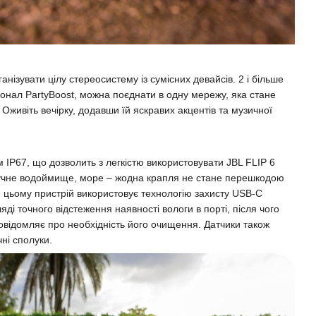
анізувати цілу стереосистему із сумісних девайсів. 2 і більше
онал PartyBoost, можна поєднати в одну мережу, яка стане
живіть вечірку, додавши їй яскравих акцентів та музичної
IP67, що дозволить з легкістю використовувати JBL FLIP 6
тучне водоймище, море – жодна крапля не стане перешкодою
 цьому пристрій використовує технологію захисту USB-C
яді точного відстеження наявності вологи в порті, після чого
овідомляє про необхідність його очищення. Датчики також
чні сполуки.