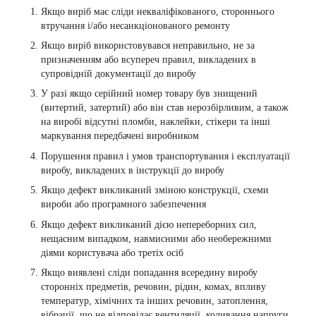
Якщо виріб має сліди некваліфікованого, стороннього
втручання і/або несанкціонованого ремонту
Якщо виріб використовувався неправильно, не за
призначенням або всупереч правил, викладених в
супровідній документації до виробу
У разі якщо серійний номер товару був знищений
(витертий, затертий) або він став нерозбірливим, а також
на виробі відсутні пломби, наклейки, стікери та інші
маркування передбачені виробником
Порушення правил і умов транспортування і експлуатації
виробу, викладених в інструкції до виробу
Якщо дефект викликаний зміною конструкції, схеми
вироби або програмного забезпечення
Якщо дефект викликаний дією непереборних сил,
нещасним випадком, навмисними або необережними
діями користувача або третіх осіб
Якщо виявлені сліди попадання всередину виробу
сторонніх предметів, речовин, рідин, комах, впливу
температур, хімічних та інших речовин, затоплення,
вібрації, що не відповідає вентиляції, коливання напруги